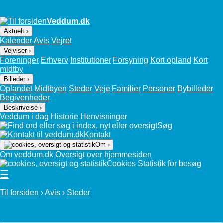
Veddum.dk
Aktuelt ›
Kalender
Avis
Vejret
Vejviser ›
Foreninger
Erhverv
Institutioner
Forsyning
Kort opland
Kort
midtby
Billeder ›
Oplandet
Midtbyen
Steder
Veje
Familier
Personer
Bybilleder
Begivenheder
Beskrivelse ›
Veddum i dag
Historie
Henvisninger
Søg
Kontakt
Om ›
Om veddum.dk
Oversigt over hjemmesiden
Cookies
Statistik for besøg
☰
Til forsiden
›
Avis
›
Steder