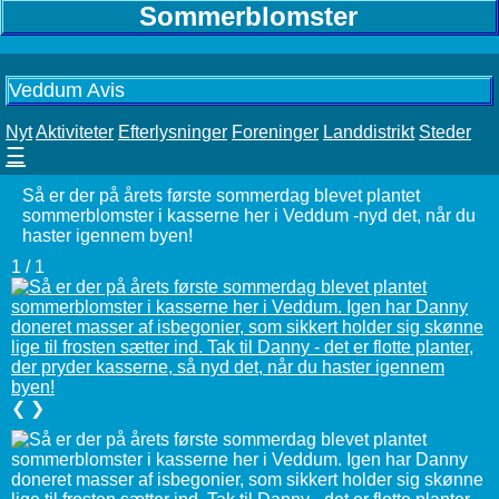
Sommerblomster
Veddum Avis
Nyt
Aktiviteter
Efterlysninger
Foreninger
Landdistrikt
Steder
☰
Så er der på årets første sommerdag blevet plantet
sommerblomster i kasserne her i Veddum -nyd det, når du
haster igennem byen!
1 / 1
❮
❯