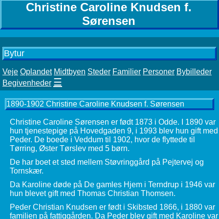
Christine Caroline Knudsen f.
Sørensen
Bytur
Veje
Oplandet
Midtbyen
Steder
Familier
Personer
Bybilleder
☰
Begivenheder
1890-1902 Christine Caroline Knudsen f. Sørensen
Christine Caroline Sørensen er født 1873 i Odde. I 1890 var
hun tjenestepige på Hovedgaden 9, i 1993 blev hun gift med
Peder. De boede i Veddum til 1902, hvor de flyttede til
Tørring, Øster Tørslev med 5 børn.
De har boet et sted mellem Støvringgård på Pejtervej og
Tornskær.
Da Karoline døde på De gamles Hjem i Terndrup i 1946 var
hun blevet gift med Thomas Christian Thomsen.
Peder Christian Knudsen er født i Skibsted 1866, i 1880 var
familien på fattiggården. Da Peder blev gift med Karoline var