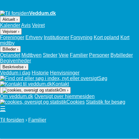
Veddum.dk
Aktuelt ›
Kalender
Avis
Vejret
Vejviser ›
Foreninger
Erhverv
Institutioner
Forsyning
Kort opland
Kort
midtby
Billeder ›
Oplandet
Midtbyen
Steder
Veje
Familier
Personer
Bybilleder
Begivenheder
Beskrivelse ›
Veddum i dag
Historie
Henvisninger
Søg
Kontakt
Om ›
Om veddum.dk
Oversigt over hjemmesiden
Cookies
Statistik for besøg
☰
Til forsiden
›
Familier