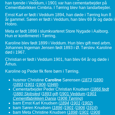
han tyende i Veddum, i 1901 var han cementarbejder på
Cementfabrikken Cimbria. I Tørring blev han landarbejder.
Ernst Karl er født i Veddum 1894, han døde i Tørring kun 8
år gammel. Søren er født i Veddum, han blev 69 år og døde i
Hobro.
Meta er født 1898 i slumkvarteret Store Nygade i Aalborg.
Hun er konfirmeret i Tørring.
Karoline blev født 1899 i Veddum. Hun blev gift med arbm.
Johannes Ingeman Jensen født 1893 i Ø. Tørslev. Karoline
død i 1967.
Christian er født i Veddum 1901, han blev 64 år og døde i
Århus.
Karoline og Peder fik flere børn i Tørring.
husmor Christine
Caroline
Sørensen
(
1873
/
1890
/
1893
/
1901
/
1906
/
1946
)
Cementarbejder Peder Christian Knudsen
(
1866 født
/
1880 Skibsted
/
1893 gift
/
1901 Veddum
/
1901
Cementfabrikken Dania
/
1906 Tørring
)
barn Ernst Karl Knudsen
(
1894
/
1901
/
1902
)
barn Søren Knudsen
(
1896
/
1901
/
1906
/
1916
)
barn Meta Christine Knudsen
(
1898
/
1901
/
1906