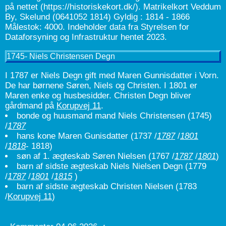
1745- Niels Christensen Degn
I 1787 er Niels Degn gift med Maren Gunnisdatter i Vorn.
De har børnene Søren, Niels og Christen. I 1801 er
Maren enke og husbesidder. Christen Degn bliver
gårdmand på
Korupvej 11
.
bonde og huusmand mand Niels Christensen
(1745)
/
1787
hans kone Maren Gunisdatter
(1737 /
1787
/
1801
/
1818
- 1818)
søn af 1. ægteskab Søren Nielsen
(1767 /
1787
/
1801
)
barn af sidste ægteskab Niels Nielsen Degn
(1779
/
1787
/
1801
/
1815
)
barn af sidste ægteskab Christen Nielsen (1783
/
Korupvej 11
)