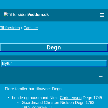
Veddum.dk
☰
Til forsiden
›
Familier
Degn
Bytur
☰
Flere familer har tilnavnet Degn.
bonde og huusmand Niels
Christensen
Degn 1745 -
Gaardmand Christen Nielsen Degn 1783 -
1863
Korupvej 11