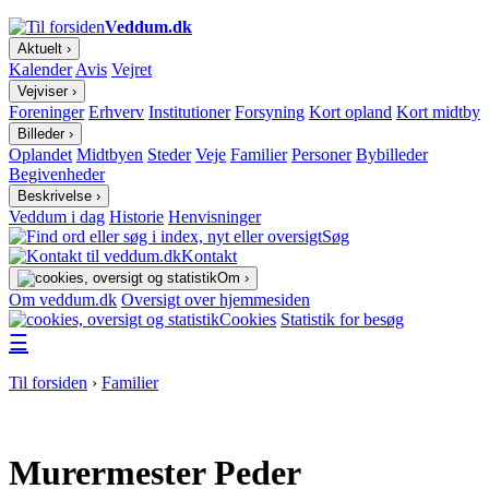
Veddum.dk
Aktuelt ›
Kalender
Avis
Vejret
Vejviser ›
Foreninger
Erhverv
Institutioner
Forsyning
Kort opland
Kort midtby
Billeder ›
Oplandet
Midtbyen
Steder
Veje
Familier
Personer
Bybilleder
Begivenheder
Beskrivelse ›
Veddum i dag
Historie
Henvisninger
Søg
Kontakt
Om ›
Om veddum.dk
Oversigt over hjemmesiden
Cookies
Statistik for besøg
☰
Til forsiden
›
Familier
Murermester Peder