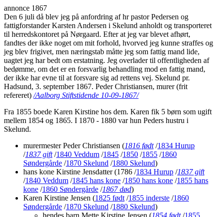
annonce 1867
Den 6 juli då blev jeg på anfordring af hr pastor Pedersen og
fattigforstander Karsten Andersen i Skelund anholdt og transporteret
til herredskontoret på Nørgaard. Efter at jeg var blevet afhørt,
fandtes der ikke noget om mit forhold, hvorved jeg kunne straffes og
jeg blev frigivet, men næringstab måtte jeg som fattig mand lide,
uagtet jeg har bedt om erstatning. Jeg overlader til offentligheden af
bedømme, om det er en forsvarlig behandling mod en fattig mand,
der ikke har evne til at forsvare sig ad rettens vej. Skelund pr.
Hadsund, 3. september 1867. Peder Christiansen, murer (frit
refereret)
/Aalborg Stiftstidende 10-09-1867/
Fra 1855 boede Karen Kirstine hos dem. Karen fik 5 børn som ugift
mellem 1854 og 1865. I 1870 - 1880 var hun Peders hustru i
Skelund.
murermester Peder Christiansen
(
1816 født
/
1834 Hurup
/
1837 gift
/
1840 Veddum
/
1845
/
1850
/
1855
/
1860
Søndergårde
/
1870 Skelund
/
1880 Skelund
)
hans kone Kirstine Jensdatter
(1786 /
1834 Hurup
/
1837 gift
/
1840 Veddum
/
1845 hans kone
/
1850 hans kone
/
1855 hans
kone
/
1860 Søndergårde
/
1867 død
)
Karen Kirstine Jensen
(
1825 født
/
1855 inderste
/
1860
Søndergårde
/
1870 Skelund
/
1880 Skelund
)
hendes barn Mette Kirstine Jensen
(
1854 født
/
1855