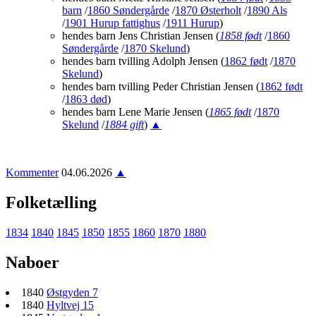
barn
/
1860 Søndergårde
/
1870 Østerholt
/
1890 Als
/
1901 Hurup fattighus
/
1911 Hurup
)
hendes barn Jens Christian Jensen
(
1858 født
/
1860
Søndergårde
/
1870 Skelund
)
hendes barn tvilling Adolph Jensen
(
1862 født
/
1870
Skelund
)
hendes barn tvilling Peder Christian Jensen
(
1862 født
/
1863 død
)
hendes barn Lene Marie Jensen
(
1865 født
/
1870
Skelund
/
1884 gift
)
▲
Kommenter
04.06.2026
▲
Folketælling
1834
1840
1845
1850
1855
1860
1870
1880
Naboer
1840
Østgyden 7
1840
Hyltvej 15