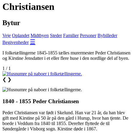
Christiansen
Bytur
Veje
Oplandet
Midtbyen
Steder
Familier
Personer
Bybilleder
☰
Begivenheder
I folketællingerne 1845-1855 tælles murermester Peder Christiansen
og Kirstine Jensdatter i et eller flere huse i den nordlige del af byen.
1 / 1
❮
❯
1840 - 1855 Peder Christiansen
Peder Christiansen var født i Skelund. Han var 21 år, da han blev
gift med Kirstine på 50 år på den gård i Hurup, hvor han tjente. De
boede i Veddum fra 1840 til 1855. Derefter flyttede de til
Søndergårde i Visborg sogn. Kirstine døde i 1867.