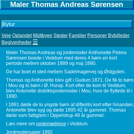
Maler Thomas Andreas Sørensen
Bytur
Veje
Oplandet
Midtbyen
Steder
Familier
Personer
Bybilleder
☰
Begivenheder
Maler Thomas Andreas og jordemoder Anthonette Petrea
Sørensen boede i Veddum med deres 4 børn en kort
periode mellem oktober 1889 og maj 1890.
De har boet et sted mellem Sadelmagervej og Østgyden.
Thomas og Anthonette blev gift i Gudum 1871. De fik to børn
i Mou og to børn i Ø. Hurup. Kort efter de kom til Veddum,
blev Antonette distriktsjordemoder i Mou, hvor de flyttede til i
1890.
I 1891 døde de to yngste børn af difteritis kort efter hinanden.
Antonette blev syg og døde 1895 42 år gammel. Thomas
døde som fattiglem i Oppelstrup 49 år gammel.
Læs mere om
jordemødrene
i Veddum.
Jordmodersager 1892