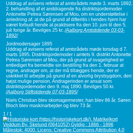
Uddrag af avisens referat af amtsrådets møde 3. marts 1892.
2. behandling af et anddragende fra distriktsjordemoder
Antonette Petrea Sørensen af Mou, om en understøttelse i
anledning af, at de på grund af difteritis i hendes hjem har
været forbudt hende at praktisere fra den 10. juni til den 5.
juli forige år. Bevilges 25 kr.
/Aalborg Amtstidende 03-03-
1892/
Jordmodersager 1895
Uddrag af avisens referat af amtsrådets møde torsdag d 7.
marts 1895. Distriktsjordemoder i amtets 9. distrikt Antonette
Petrea Sørensen af Mou, der på grund af svagelighed er
entlediget fra bemeldte sin bestilling fra den 1. februar at
regne, andrager om, at der må tillægges hende, der er
uskikket til arbejde på grund af en alvorlig brystsygdom, den
højst mulige pension. Andragerinden er ansat som
distriktsjordemoder den 9. maj 1890. Bevilges 50 kr.
/Aalborg Stiftstidende 07-03-1895/
Niels Christian blev skomagermester, han blev 86 år. Søren
Bloch blev maskinarbejder og blev 73 år.
1 / 1