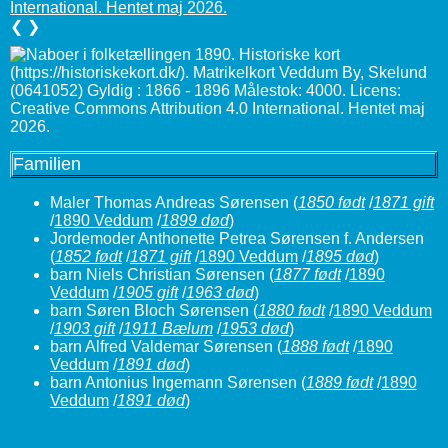
❮
❯
Familien
Maler Thomas Andreas Sørensen
(
1850 født
/
1871 gift
/
1890 Veddum
/
1899 død
)
Jordemoder Anthonette Petrea Sørensen f. Andersen
(
1852 født
/
1871 gift
/
1890 Veddum
/
1895 død
)
barn Niels Christian Sørensen
(
1877 født
/
1890
Veddum
/
1905 gift
/
1963 død
)
barn Søren Bloch Sørensen
(
1880 født
/
1890 Veddum
/
1903 gift
/
1911 Bælum
/
1953 død
)
barn Alfred Valdemar Sørensen
(
1888 født
/
1890
Veddum
/
1891 død
)
barn Antonius Ingemann Sørensen
(
1889 født
/
1890
Veddum
/
1891 død
)