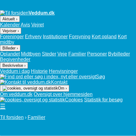
Veddum.dk
Aktuelt ›
Kalender
Avis
Vejret
Vejviser ›
Foreninger
Erhverv
Institutioner
Forsyning
Kort opland
Kort
midtby
Billeder ›
Oplandet
Midtbyen
Steder
Veje
Familier
Personer
Bybilleder
Begivenheder
Beskrivelse ›
Veddum i dag
Historie
Henvisninger
Søg
Kontakt
Om ›
Om veddum.dk
Oversigt over hjemmesiden
Cookies
Statistik for besøg
☰
Til forsiden
›
Familier