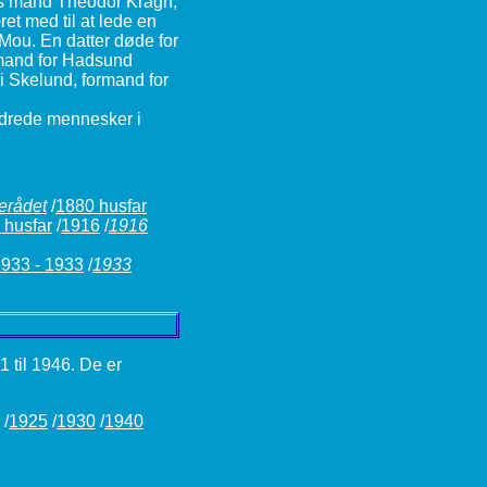
des mand Theodor Kragh,
et med til at lede en
ou. En datter døde for
rmand for Hadsund
 Skelund, formand for
ndrede mennesker i
nerådet
/
1880 husfar
 husfar
/
1916
/
1916
933 - 1933
/
1933
 til 1946. De er
/
1925
/
1930
/
1940