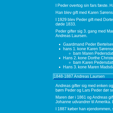
I Peder overtog sin fars fæste. H
Han blev gift med Karen Sørensd
I 1929 blev Peder gift med Dorte
døde 1833.
Peder gifter sig 3. gang med Ma
Andreas Laursen.
Gaardmand Peder Bertelsen
hans 1. kone Karen Sørensd
barn Maren Pedersdat
Hans 2. kone Dorthe Christ
barn Karen Pedersdat
Hans 3. kone Maren Madsdat
1848-1887 Andreas Laursen
Andreas gifter sig med enken og
børn Peder og Lars Peder dør 
Maren dør i 1861 og Andreas gi
Johanne udvandrer til Amerika. 
I 1887 køber han ejendommen, sæ