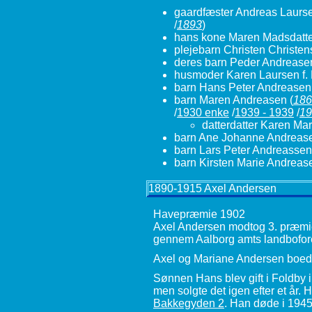
gaardfæster Andreas Laurs
/
1893
)
hans kone Maren Madsdatt
plejebarn Christen Christe
deres barn Peder Andrease
husmoder Karen Laursen f. 
barn Hans Peter Andreasen
barn Maren Andreasen
(
186
/
1930 enke
/
1939 - 1939
/
19
datterdatter Karen Ma
barn Ane Johanne Andreas
barn Lars Peter Andreassen
barn Kirsten Marie Andreas
1890-1915 Axel Andersen
Havepræmie 1902
Axel Andersen modtog 3. præmie,
gennem Aalborg amts landbofor
Axel og Mariane Andersen boede t
Sønnen Hans blev gift i Foldby
men solgte det igen efter et år. 
Bakkegyden 2
. Han døde i 1945