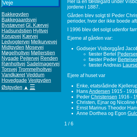
Her lå en fæstegård under Visb
Veje
jordene i 1887.
Bakkegyden
Gården blev solgt til Peder Chr
Bakkegaardsvej
perioder, hvor der ikke boede af
Bystævnet
Gl. Kærvej
I 1996 blev det solgt udenfor f
Hadsundstien
Hyltvej
Korupvej
Kærvej
Ejerne af gården var:
Ledvogtervej
Melkurvevej
Midtgyden
Mosevej
Godsejer Visborggård Jac
Møgelholtvej
Møllerstien
fæster Bertel
Pederse
Nygade
Pejtervej
Renden
fæster Peder
Bertelse
Rønholtvej
Sadelmagervej
fæster Andreas
Laurs
Torsvej
Trommelholtvej
Vandkæret
Veddum
Ejere af huset var
Hovedgade
Vestgyden
Enke, etatsrådinde Kjelleru
☰
Østgyden
▲
Hans
Andersen
1915 - 191
Peder
Christensen
1916 - 1
Christen, Ejnar og Nicoline
Ernst Marinus Theodor Ha
Anne Dorthea og Egon
Gul
1 / 6