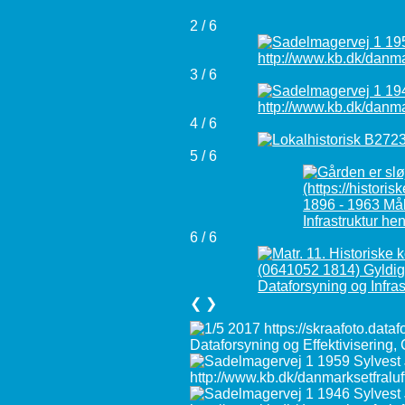
2 / 6
3 / 6
4 / 6
5 / 6
6 / 6
❮
❯