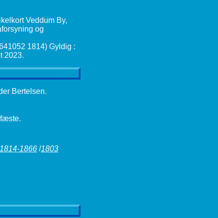
der Bertelsen.
 fæste.
 1814-1866
/
1803