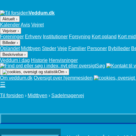
Veddum.dk
Aktuelt ›
Kalender
Avis
Vejret
Vejviser ›
Foreninger
Erhverv
Institutioner
Forsyning
Kort opland
Kort mid
Billeder ›
Oplandet
Midtbyen
Steder
Veje
Familier
Personer
Bybilleder
B
Beskrivelse ›
Veddum i dag
Historie
Henvisninger
Søg
Om ›
Om veddum.dk
Oversigt over hjemmesiden
☰
Til forsiden
›
Midtbyen
›
Sadelmagervej