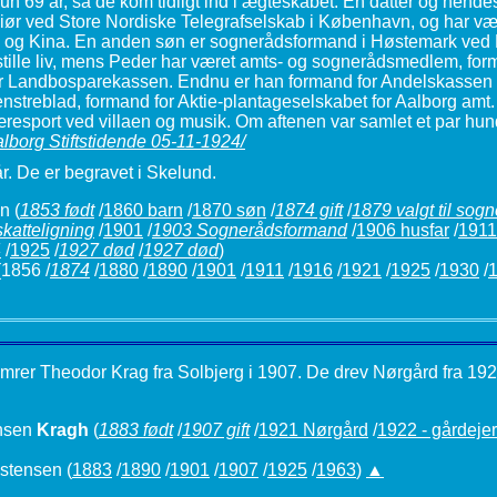
un 69 år, så de kom tidligt ind i ægteskabet. En datter og hen
iør ved Store Nordiske Telegrafselskab i København, og har vær
og Kina. En anden søn er sognerådsformand i Høstemark ved M
t stille liv, mens Peder har været amts- og sognerådsmedlem, fo
or Landbosparekassen. Endnu er han formand for Andelskassen i
nstreblad, formand for Aktie-plantageselskabet for Aalborg amt.
æresport ved villaen og musik. Om aftenen var samlet et par hu
alborg Stiftstidende 05-11-1924/
r. De er begravet i Skelund.
en
(
1853 født
/
1860 barn
/
1870 søn
/
1874 gift
/
1879 valgt til sog
katteligning
/
1901
/
1903 Sognerådsformand
/
1906 husfar
/
1911
4
/
1925
/
1927 død
/
1927 død
)
1856 /
1874
/
1880
/
1890
/
1901
/
1911
/
1916
/
1921
/
1925
/
1930
/
1
ømrer Theodor Krag fra Solbjerg i 1907. De drev Nørgård fra 1921
nsen
Kragh
(
1883 født
/
1907 gift
/
1921 Nørgård
/
1922 - gårdejer
istensen
(
1883
/
1890
/
1901
/
1907
/
1925
/
1963
)
▲