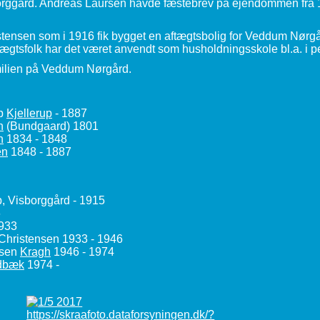
orggård. Andreas Laursen havde fæstebrev på ejendommen fra 1
istensen som i 1916 fik bygget en aftægtsbolig for Veddum Nørg
tægtsfolk har det været anvendt som husholdningsskole bl.a. i 
amilien på Veddum Nørgård.
ob
Kjellerup
- 1887
n
(Bundgaard) 1801
n
1834 - 1848
en
1848 - 1887
p, Visborggård - 1915
6
933
 Christensen 1933 - 1946
nsen
Kragh
1946 - 1974
dbæk
1974 -