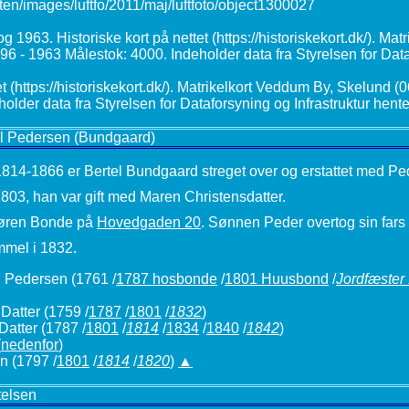
l Pedersen (Bundgaard)
1814-1866 er Bertel Bundgaard streget over og erstattet med Pe
803, han var gift med Maren Christensdatter.
 Søren Bonde på
Hovedgaden 20
. Sønnen Peder overtog sin fars
mel i 1832.
 Pedersen (1761 /
1787 hosbonde
/
1801 Huusbond
/
Jordfæster
Datter
(1759 /
1787
/
1801
/
1832
)
 Datter
(1787 /
1801
/
1814
/
1834
/
1840
/
1842
)
(
nedenfor
)
en
(1797 /
1801
/
1814
/
1820
)
▲
elsen