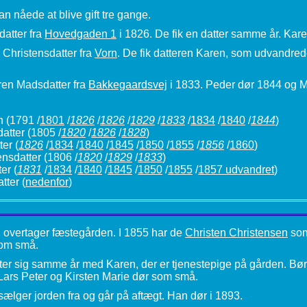
an nåede at blive gift tre gange.
atter fra
Hovedgaden 1
i 1826. De fik en datter samme år. Kar
 Christensdatter fra
Vorn
. De fik datteren Karen, som udvandrede
ren Madsdatter fra
Bakkegaardsvej
i 1833. Peder dør 1844 og M
 (1791 /
1801
/
1826
/
1826
/
1829
/
1833
/
1834
/
1840
/
1844
)
atter
(1805 /
1820
/
1826
/
1828
)
ter
(
1826
/
1834
/
1840
/
1845
/
1850
/
1855
/
1856
/
1860
)
ensdatter
(1806 /
1820
/
1829
/
1833
)
ter
(
1831
/
1834
/
1840
/
1845
/
1850
/
1855
/
1857 udvandret
)
ter (
nedenfor
)
 overtager fæstegården. I 1855 har de
Christen Christensen
som
som små.
fter sig samme år med Karen, der er tjenestepige på gården. B
Lars Peter og Kirsten Marie dør som små.
lger jorden fra og går på aftægt. Han dør i 1893.