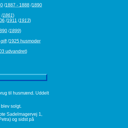
70
/
1887 - 1888
/
1890
0
/
1861
)
06
/
1911
/
1913
)
890
/
1899
)
gift
/
1925 husmoder
03 udvandret
)
brug til husmænd. Uddelt
blev solgt.
bte Sadelmagervej 1,
etra) og sidst på