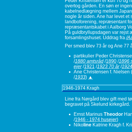
Peder Kristensen er kun 70 og h
overtog gården. En søn er ingen
kabelnedlægning mellem Japan 
nogle år siden. Ane har levet e
landboforening, repræsentant f
repræsentantskabet i Aalborg Ve
På guldbryllupsdagen var rejst 
forsamlingshuset. Uddrag fra
/A
Per smed blev 73 år og Ane 77 å
partikulier Peder Christens
/
1880 amtsråd
/
1890
/
1896 s
ejer
/
1921
/
1923 70 år
/
192
Ane Christensen f. Nielsen
(
/
1933
)
▲
1946-1974 Kragh
Line fra Nørgård blev gift med t
begravet på Skelund kirkegård.
Ernst Marinus
Theodor
Ha
/
1946 - 1974 husejer
)
Niko
line
Katrine Kragh f. Kr