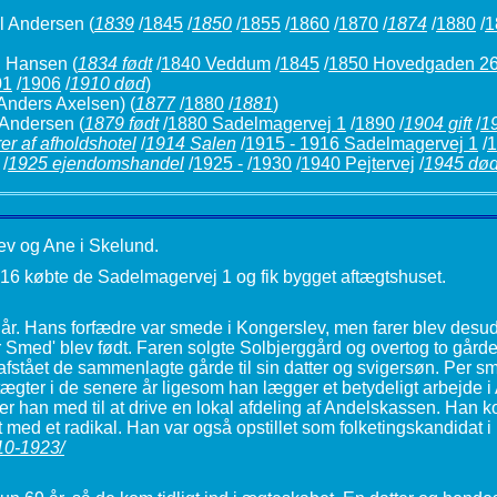
l Andersen
(
1839
/
1845
/
1850
/
1855
/
1860
/
1870
/
1874
/
1880
/
1
. Hansen
(
1834 født
/
1840 Veddum
/
1845
/
1850 Hovedgaden 2
01
/
1906
/
1910 død
)
 Anders Axelsen)
(
1877
/
1880
/
1881
)
 Andersen
(
1879 født
/
1880 Sadelmagervej 1
/
1890
/
1904 gift
/
1
er af afholdshotel
/
1914 Salen
/
1915 - 1916 Sadelmagervej 1
/
1
/
1925 ejendomshandel
/
1925 -
/
1930
/
1940 Pejtervej
/
1945 dø
lev og Ane i Skelund.
916 købte de Sadelmagervej 1 og fik bygget aftægtshuset.
 år. Hans forfædre var smede i Kongerslev, men farer blev desu
 Smed' blev født. Faren solgte Solbjerggård og overtog to går
stået de sammenlagte gårde til sin datter og svigersøn. Per sme
tægter i de senere år ligesom han lægger et betydeligt arbejde i
 er han med til at drive en lokal afdeling af Andelskassen. Han
t med et radikal. Han var også opstillet som folketingskandidat i
-10-1923/