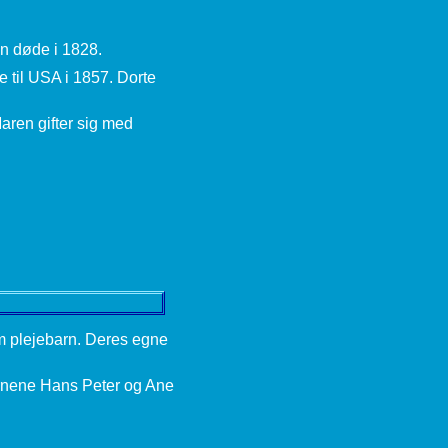
en døde i 1828.
 til USA i 1857. Dorte
aren gifter sig med
 plejebarn. Deres egne
ørnene Hans Peter og Ane