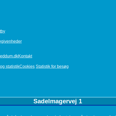
tby
egivenheder
Kontakt
Cookies
Statistik for besøg
Sadelmagervej 1