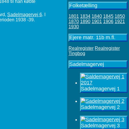
848 til han købte
Folketælling
ård,
Sadelmagervej 6
. I
1801
1834
1840
1845
1850
perioden 1938 -39.
1870
1890
1901
1906
1921
1930
Ejere matr. 11b m.fl.
Realregister
Realregister
Tingbog
Sadelmagervej
Sadelmagervej 1
Sadelmagervej 2
Sadelmagervej 3