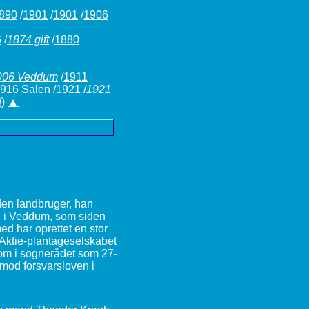
890
/
1901
/
1901
/
1906
6
/
1874 gift
/
1880
906 Veddum
/
1911
916 Salen
/
1921
/
1921
d
)
▲
den landbruger, han
de i Veddum, som siden
d har oprettet en stor
 Aktie-plantageselskabet
 kom i sognerådet som 27-
 mod forsvarsloven i