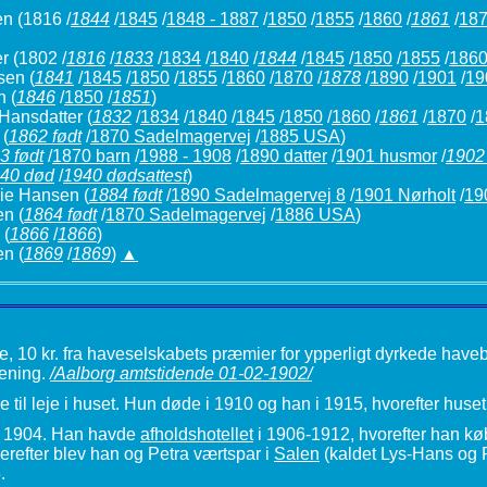
en
(1816 /
1844
/
1845
/
1848 - 1887
/
1850
/
1855
/
1860
/
1861
/
18
er
(1802 /
1816
/
1833
/
1834
/
1840
/
1844
/
1845
/
1850
/
1855
/
186
nsen
(
1841
/
1845
/
1850
/
1855
/
1860
/
1870
/
1878
/
1890
/
1901
/
19
n
(
1846
/
1850
/
1851
)
Hansdatter
(
1832
/
1834
/
1840
/
1845
/
1850
/
1860
/
1861
/
1870
/
1
(
1862 født
/
1870 Sadelmagervej
/
1885 USA
)
3 født
/
1870 barn
/
1988 - 1908
/
1890 datter
/
1901 husmor
/
1902 
40 død
/
1940 dødsattest
)
rie Hansen
(
1884 født
/
1890 Sadelmagervej 8
/
1901 Nørholt
/
19
en
(
1864 født
/
1870 Sadelmagervej
/
1886 USA
)
(
1866
/
1866
)
en
(
1869
/
1869
)
▲
 10 kr. fra haveselskabets præmier for ypperligt dyrkede have
ening.
/Aalborg amtstidende 01-02-1902/
il leje i huset. Hun døde i 1910 og han i 1915, hvorefter huset 
 i 1904. Han havde
afholdshotellet
i 1906-1912, hvorefter han kø
Herefter blev han og Petra værtspar i
Salen
(kaldet Lys-Hans og P
.