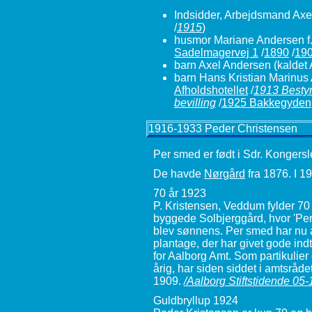
Indsidder, Arbejdsmand Axe
/
1915
)
husmor Mariane Andersen f
Sadelmagervej 1
/
1890
/
19
barn Axel Andersen (kaldet
barn Hans Kristian Marinus
Afholdshotellet
/
1913 Bestyr
bevilling
/
1925 Bakkegyden
1916-1933 Peder Christensen
Per smed er født i Sdr. Kongers
De havde
Nørgård
fra 1876. I 1
70 år 1923
P. Kristensen, Veddum fylder 70
byggede Solbjerggård, hvor 'Per
blev sønnens. Per smed har nu af
plantage, der har givet gode ind
for Aalborg Amt. Som partikulier
årig, har siden siddet i amtsråde
1909.
/Aalborg Stiftstidende 05
Guldbryllup 1924