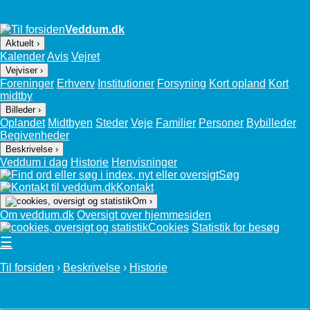
Veddum.dk
Aktuelt ›
Kalender
Avis
Vejret
Vejviser ›
Foreninger
Erhverv
Institutioner
Forsyning
Kort opland
Kort
midtby
Billeder ›
Oplandet
Midtbyen
Steder
Veje
Familier
Personer
Bybilleder
Begivenheder
Beskrivelse ›
Veddum i dag
Historie
Henvisninger
Søg
Kontakt
Om ›
Om veddum.dk
Oversigt over hjemmesiden
Cookies
Statistik for besøg
☰
Til forsiden
›
Beskrivelse
›
Historie