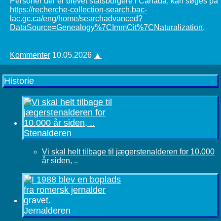
Personer der er blevet statsborgere i Canada, kan søges på
https://recherche-collection-search.bac-
lac.gc.ca/eng/home/searchadvanced?
DataSource=Genealogy%7CImmCit%7CNaturalization
.
Kommenter
10.05.2026
▲
Historie
Stenalderen
Vi skal helt tilbage til jægerstenalderen for 10.000
år siden, ..
Jernalderen