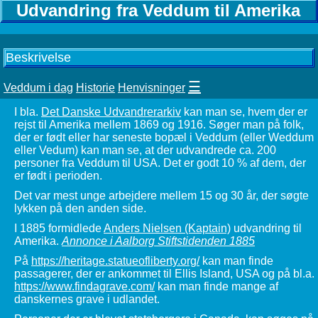
Udvandring fra Veddum til Amerika
Beskrivelse
☰
Veddum i dag
Historie
Henvisninger
I bla.
Det Danske Udvandrerarkiv
kan man se, hvem der er
rejst til Amerika mellem 1869 og 1916. Søger man på folk,
der er født eller har seneste bopæl i Veddum (eller Weddum
eller Vedum) kan man se, at der udvandrede ca. 200
personer fra Veddum til USA. Det er godt 10 % af dem, der
er født i perioden.
Det var mest unge arbejdere mellem 15 og 30 år, der søgte
lykken på den anden side.
I 1885 formidlede
Anders Nielsen (Kaptain)
udvandring til
Amerika.
Annonce i Aalborg Stiftstidenden 1885
På
https://heritage.statueofliberty.org/
kan man finde
passagerer, der er ankommet til Ellis Island, USA og på bl.a.
https://www.findagrave.com/
kan man finde mange af
danskernes grave i udlandet.