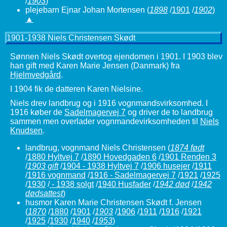
/
1903
)
plejebarn Ejnar Johan Mortensen
(
1898
/
1901
/
1902
)
▲
1901-1938 Niels Christensen Skødt
Sønnen Niels Skødt overtog ejendomen i 1901. I 1903 blev
han gift med Karen Marie Jensen (Danmark) fra
Hjelmvedgård
.
I 1904 fik de datteren Karen Nielsine.
Niels drev landbrug og i 1916 vognmandsvirksomhed. I
1916 køber de
Sadelmagervej 7
og driver de to landbrug
sammen men overlader vognmandevirksomheden til
Niels
Knudsen
.
landbrug, vognmand Niels Christensen
(
1874 født
/
1880 Hyltvej 7
/
1890 Hovedgaden 6
/
1901 Renden 3
/
1903 gift
/
1904 - 1938 Hyltvej 7
/
1906 husejer
/
1911
/
1916 vognmand
/
1916 - Sadelmagervej 7
/
1921
/
1925
/
1930
/
- 1938 solgt
/
1940 Husfader
/
1942 død
/
1942
dødsattest
)
husmor Karen Marie Christensen Skødt f. Jensen
(
1870
/
1880
/
1901
/
1903
/
1906
/
1911
/
1916
/
1921
/
1925
/
1930
/
1940
/
1953
)