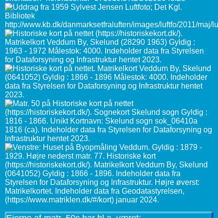
Ejerne af matr. 50c har bl.a. været: