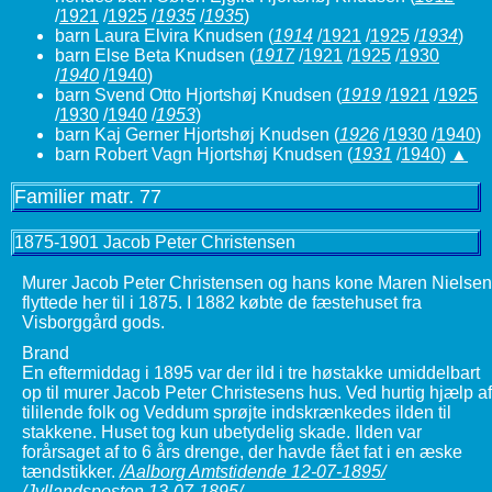
/
1921
/
1925
/
1935
/
1935
)
barn Laura Elvira Knudsen
(
1914
/
1921
/
1925
/
1934
)
barn Else Beta Knudsen
(
1917
/
1921
/
1925
/
1930
/
1940
/
1940
)
barn Svend Otto Hjortshøj Knudsen
(
1919
/
1921
/
1925
/
1930
/
1940
/
1953
)
barn Kaj Gerner Hjortshøj Knudsen
(
1926
/
1930
/
1940
)
barn Robert Vagn Hjortshøj Knudsen
(
1931
/
1940
)
▲
Familier matr. 77
1875-1901 Jacob Peter Christensen
Murer Jacob Peter Christensen og hans kone Maren Nielsen
flyttede her til i 1875. I 1882 købte de fæstehuset fra
Visborggård gods.
Brand
En eftermiddag i 1895 var der ild i tre høstakke umiddelbart
op til murer Jacob Peter Christesens hus. Ved hurtig hjælp af
tililende folk og Veddum sprøjte indskrænkedes ilden til
stakkene. Huset tog kun ubetydelig skade. Ilden var
forårsaget af to 6 års drenge, der havde fået fat i en æske
tændstikker.
/Aalborg Amtstidende 12-07-1895/
/Jyllandsposten 13-07-1895/