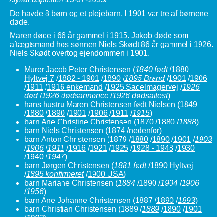
De havde 8 børn og et plejebarn. I 1901 var tre af børnene
døde.
Maren døde i 66 år gammel i 1915. Jakob døde som
aftægtsmand hos sønnen Niels Skødt 86 år gammel i 1926.
Niels Skødt overtog ejendommen i 1901.
Murer Jacob Peter Christensen
(
1840 født
/
1880
Hyltvej 7
/
1882 - 1901
/
1890
/
1895 Brand
/
1901
/
1906
/
1911
/
1916 enkemand
/
1925 Sadelmagervej
/
1926
død
/
1926 dødsannonce
/
1926 dødsattest
)
hans hustru Maren Christensen født Nielsen
(1849
/
1880
/
1890
/
1901
/
1906
/
1911
/
1915
)
barn Ane Christine Christensen
(1870 /
1880
/
1888
)
barn Niels Christensen (1874 /
nedenfor
)
barn Anton Christensen
(1879 /
1880
/
1890
/
1901
/
1903
/
1906
/
1911
/
1916
/
1921
/
1925
/
1928 - 1948
/
1930
/
1940
/
1947
)
barn Jørgen Christensen
(
1881 født
/
1890 Hyltvej
/
1895 konfirmeret
/
1900 USA
)
barn Mariane Christensen
(
1884
/
1890
/
1904
/
1906
/
1956
)
barn Ane Johanne Christensen
(1887 /
1890
/
1893
)
barn Christian Christensen
(1889 /
1889
/
1890
/
1901