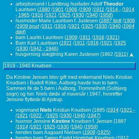
arbejdsmand i Landbrug husfader Adolf
Theodor
Lauritsen
(
1880
/
1901
/
1906
/
1909
/
1911
/
1914 -
/
1914
- 1965
/
1916
/
1921
/
1925
/
1930
/
1940
/
1958
)
husmoder Marie Lauritsen f. Justesen
(
1887 født
/
1906
/
1909 brud
/
1911
/
1916
/
1921
/
1925
/
1930
/
1940
/
1964
død
)
barn Laurits Lauritsen
(
1909
/
1911
/
1916
/
1921
)
Barn Karl Lauritsen
(
1911
/
1911
/
1916
/
1921
/
1925
/
1930
/
1942 - 1946
)
husgerning slægtning Karen Justesen (1862 /
1911
)
▲
1919 - 1940 Knudsen
Da Kirstine Jensen blev gift med enkemand Niels Kristian
Knudsen i Budofi Kirke, Aalborg havde hun to børn.
Sammen fik de 5 børn i Aalborg, Trommelholt (Solbjerg
sogn) og her. Niels døde af mavesår i 1947, hvorefter
Jensine flyttede til Ajstrup.
vognmand
Niels
Kristian Knudsen
(1885 /
1914
/
1921 -
/
1921
/
1922 -
/
1925
/
1930
/
1940
/
1947
)
husmor Jensine
Kirstine
Knudsen f. Jensen
(1887
/
1914
/
1921
/
1925
/
1930
/
1940
/
1959
)
hendes barn Aagaard Nielsen
(
1908
/
1925
)
hendes barn Søren Ejgild Hjortshøj Knudsen
(
1912