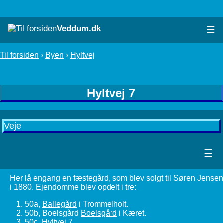
Veddum.dk
☰
Til forsiden
›
Byen
›
Hyltvej
Hyltvej 7
Veje
☰
Her lå engang en fæstegård, som blev solgt til Søren Jensen
i 1880. Ejendomme blev opdelt i tre:
50a,
Ballegård
i Trommelholt.
50b, Boelsgård
Boelsgård
i Kæret.
50c, Hyltvej 7