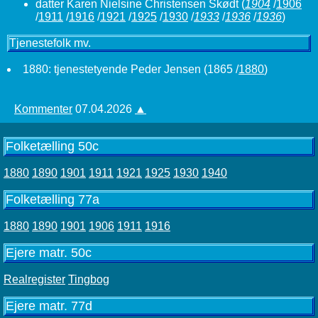
datter Karen Nielsine Christensen Skødt
(
1904
/
1906
/
1911
/
1916
/
1921
/
1925
/
1930
/
1933
/
1936
/
1936
)
Tjenestefolk mv.
1880: tjenestetyende Peder Jensen (1865 /
1880
)
Kommenter
07.04.2026
▲
Folketælling 50c
1880
1890
1901
1911
1921
1925
1930
1940
Folketælling 77a
1880
1890
1901
1906
1911
1916
Ejere matr. 50c
Realregister
Tingbog
Ejere matr. 77d