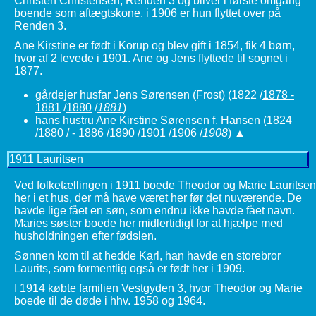
Christen Christensen, Renden 3 og bliver i første omgang
boende som aftægtskone, i 1906 er hun flyttet over på
Renden 3.
Ane Kirstine er født i Korup og blev gift i 1854, fik 4 børn,
hvor af 2 levede i 1901. Ane og Jens flyttede til sognet i
1877.
gårdejer husfar Jens Sørensen (Frost)
(1822 /
1878 -
1881
/
1880
/
1881
)
hans hustru Ane Kirstine Sørensen f. Hansen
(1824
/
1880
/
- 1886
/
1890
/
1901
/
1906
/
1908
)
▲
1911 Lauritsen
Ved folketællingen i 1911 boede Theodor og Marie Lauritsen
her i et hus, der må have været her før det nuværende. De
havde lige fået en søn, som endnu ikke havde fået navn.
Maries søster boede her midlertidigt for at hjælpe med
husholdningen efter fødslen.
Sønnen kom til at hedde Karl, han havde en storebror
Laurits, som formentlig også er født her i 1909.
I 1914 købte familien Vestgyden 3, hvor Theodor og Marie
boede til de døde i hhv. 1958 og 1964.