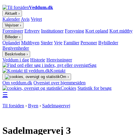
Veddum.dk
Aktuelt ›
Kalender
Avis
Vejret
Vejviser ›
Foreninger
Erhverv
Institutioner
Forsyning
Kort opland
Kort midtby
Billeder ›
Oplandet
Midtbyen
Steder
Veje
Familier
Personer
Bybilleder
Begivenheder
Beskrivelse ›
Veddum i dag
Historie
Henvisninger
Søg
Kontakt
Om ›
Om veddum.dk
Oversigt over hjemmesiden
Cookies
Statistik for besøg
☰
Til forsiden
›
Byen
›
Sadelmagervej
Sadelmagervej 3