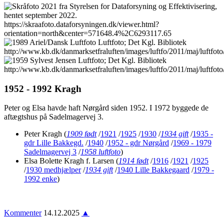
1952 - 1992 Kragh
Peter og Elsa havde haft Nørgård siden 1952. I 1972 byggede de
aftægtshus på Sadelmagervej 3.
Peter Kragh
(
1909 født
/
1921
/
1925
/
1930
/
1934 gift
/
1935 -
gdr Lille Bakkegd.
/
1940
/
1952 - gdr Nørgård
/
1969 - 1979
Sadelmagervej 3
/
1958 luftfoto
)
Elsa Bolette Kragh f. Larsen
(
1914 født
/
1916
/
1921
/
1925
/
1930 medhjælper
/
1934 gift
/
1940 Lille Bakkegaard
/
1979 -
1992 enke
)
Kommenter
14.12.2025
▲