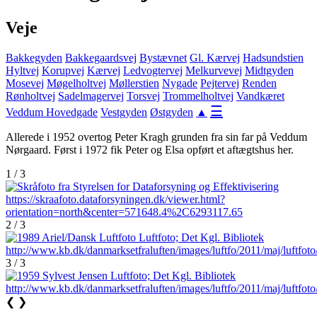
Veje
Bakkegyden
Bakkegaardsvej
Bystævnet
Gl. Kærvej
Hadsundstien
Hyltvej
Korupvej
Kærvej
Ledvogtervej
Melkurvevej
Midtgyden
Mosevej
Møgelholtvej
Møllerstien
Nygade
Pejtervej
Renden
Rønholtvej
Sadelmagervej
Torsvej
Trommelholtvej
Vandkæret
☰
Veddum Hovedgade
Vestgyden
Østgyden
▲
Allerede i 1952 overtog Peter Kragh grunden fra sin far på Veddum
Nørgaard. Først i 1972 fik Peter og Elsa opført et aftægtshus her.
1 / 3
2 / 3
3 / 3
❮
❯