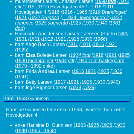
murermester Laurits Christian Larsen
(
1890 født
/
1912
gift
/
1915 - 1916 Hovedgaden 45
/
- 1916
/
1916 -
Hovedgaden 4
/
1916
/
1916 - 1965
/
1919 Brandfoged
/
1921
/
1922 Brugsen
/
- 1924 Hovedgaden 2
/
1924
annonce
/
1925 sogneråd
/
1925
/
1930
/
1940
/
1961
død
)
Husmoder Ane Jensen Larsen f. Jensen (Bach)
(
1890
/
1901
/
1911
/
1912
/
1921
/
1925
/
1930
/
1966
)
barn Aage Bach Larsen
(
1911
/
1911
/
1916
/
1921
/
1925
)
barn
Elsa
Bolette Larsen
(
1914 født
/
1916
/
1921
/
1925
/
1930 medhjælper
/
1934 gift
/
1940 Lille Bakkegaard
/
1979 - 1992 enke
)
barn Frida
Andrea
Larsen (
1916
1921
/
1925
/
1930
/
1941
)
barn Betty Larsen (
1917
/
1921
/
1925
/
1930
/
1940
)
barn Inge Rigmor Larsen (
1929
/
1929
)
1965-1968 Gunnisen
Hansine Gunnisen blev enke i 1963, hvorefter hun købte
Hovedgaden 4.
enke Hansine D. Gunnisen
(1903 /
1925
/
1925
/
1930
/
1940
/
1965 - 1968
)