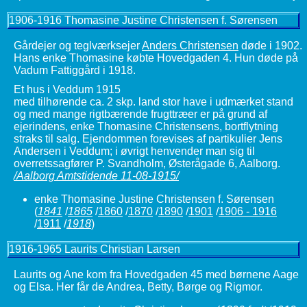
1906-1916 Thomasine Justine Christensen f. Sørensen
Gårdejer og teglværksejer
Anders Christensen
døde i 1902.
Hans enke Thomasine købte Hovedgaden 4. Hun døde på
Vadum Fattiggård i 1918.
Et hus i Veddum 1915
med tilhørende ca. 2 skp. land stor have i udmærket stand
og med mange rigtbærende frugttræer er på grund af
ejerindens, enke Thomasine Christensens, bortflytning
straks til salg. Ejendommen forevises af partikulier Jens
Andersen i Veddum; i øvrigt henvender man sig til
overretssagfører P. Svandholm, Østerågade 6, Aalborg.
/Aalborg Amtstidende 11-08-1915/
enke Thomasine Justine Christensen f. Sørensen
(
1841
/
1865
/
1860
/
1870
/
1890
/
1901
/
1906 - 1916
/
1911
/
1918
)
1916-1965 Laurits Christian Larsen
Laurits og Ane kom fra Hovedgaden 45 med børnene Aage
og Elsa. Her får de Andrea, Betty, Børge og Rigmor.