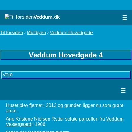
Veddum.dk
☰
Til forsiden
›
Midtbyen
›
Veddum Hovedgade
Veddum Hovedgade 4
Veje
☰
Huset blev fjernet i 2012 og grunden ligger nu som grønt
areal.
Ane Kristene Nielsen Rytter solgte parcellen fra
Veddum
Vestergaard
i 1906.