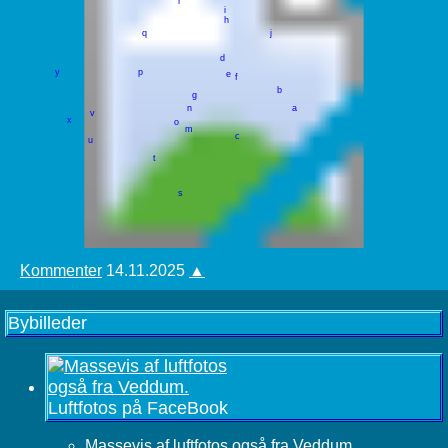
r
i
h
q
j
d
y
p
e
f
b
g
n
a
v
x
o
m
c
u
t
s
Kommenter
14.11.2025
▲
Bybilleder
Luftfotos på FaceBook
Massevis af luftfotos også fra Veddum