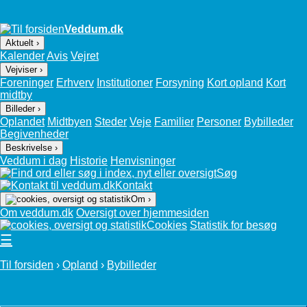
Veddum.dk
Aktuelt ›
Kalender
Avis
Vejret
Vejviser ›
Foreninger
Erhverv
Institutioner
Forsyning
Kort opland
Kort
midtby
Billeder ›
Oplandet
Midtbyen
Steder
Veje
Familier
Personer
Bybilleder
Begivenheder
Beskrivelse ›
Veddum i dag
Historie
Henvisninger
Søg
Kontakt
Om ›
Om veddum.dk
Oversigt over hjemmesiden
Cookies
Statistik for besøg
☰
Til forsiden
›
Opland
›
Bybilleder