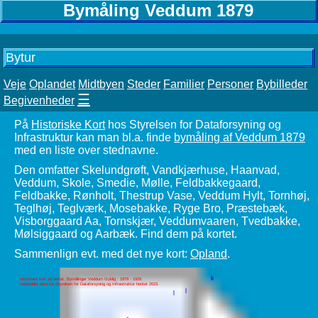
Bymåling Veddum 1879
Bytur
Veje
Oplandet
Midtbyen
Steder
Familier
Personer
Bybilleder
☰
Begivenheder
På
Historiske Kort
hos Styrelsen for Dataforsyning og
Infrastruktur kan man bl.a. finde
bymåling af Veddum 1879
med en liste over stednavne.
Den omfatter Skelundgrøft, Vandkjærhuse, Haanvad,
Veddum, Skole, Smedie, Mølle, Feldbakkegaard,
Feldbakke, Rønholt, Thestrup Vase, Veddum Hylt, Tornhøj,
Teglhøj, Teglværk, Mosebakke, Ryge Bro, Præstebæk,
Visborggaard Aa, Tornskjær, Veddumvaaren, Tvedbakke,
Mølsiggaard og Aarbæk. Find dem på kortet.
Sammenlign evt. med det nye kort:
Opland
.
k
Historiske kort på nettet. Bymålinger Veddum Gyldig : 1879 - 1929.
Indeholder data fra Styrelsen for Dataforsyning og Infrastruktur hentet 2023.
l
l