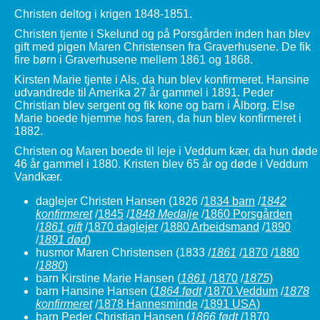
Christen deltog i krigen 1848-1851.
Christen tjente i Skelund og på Porsgården inden han blev
gift med pigen Maren Christensen fra Graverhusene. De fik
fire børn i Graverhusene mellem 1861 og 1868.
Kirsten Marie tjente i Als, da hun blev konfirmeret. Hansine
udvandrede til Amerika 27 år gammel i 1891. Peder
Christian blev sergent og fik kone og barn i Ålborg. Else
Marie boede hjemme hos faren, da hun blev konfirmeret i
1882.
Christen og Maren boede til leje i Veddum kær, da hun døde
46 år gammel i 1880. Kristen blev 65 år og døde i Veddum
Vandkær.
daglejer Christen Hansen
(1826 /
1834 barn
/
1842
konfirmeret
/
1845
/
1848 Medalje
/
1860 Porsgården
/
1861 gift
/
1870 daglejer
/
1880 Arbeidsmand
/
1890
/
1891 død
)
husmor Maren Christensen
(1833 /
1861
/
1870
/
1880
/
1880
)
barn Kirstine Marie Hansen
(
1861
/
1870
/
1875
)
barn Hansine Hansen
(
1864 født
/
1870 Veddum
/
1878
konfirmeret
/
1878 Hannesminde
/
1891 USA
)
barn Peder Christian Hansen
(
1866 født
/
1870