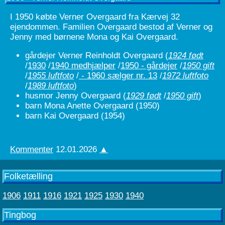
I 1950 købte Verner Overgaard fra Kærvej 32
ejendommen. Familien Overgaard bestod af Verner og
Jenny med børnene Mona og Kai Overgaard.
gårdejer Verner Reinholdt Overgaard
(
1924 født
/
1930
/
1940 medhjælper
/
1950 - gårdejer
/
1950 gift
/
1955 luftfoto
/
- 1960 sælger nr. 13
/
1972 luftfoto
/
1989 luftfoto
)
husmor Jenny Overgaard
(
1929 født
/
1950 gift
)
barn Mona Anette Overgaard (1950)
barn Kai Overgaard (1954)
Kommenter
12.01.2026
▲
Folketælling
1906
1911
1916
1921
1925
1930
1940
Tingbog