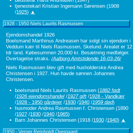
bedstefar Hans Andreasen (1847)
tjenestekarl Kristian Ingemann Sørensen (1908
/
1925
)
▲
1928 - 1950 Niels Laurits Rasmussen
Ejendomshandel 1926
Boelsmand Marthinus Andreasen har solgt sin ejendom i
Veddum kær til Niels Rasmussen, Skelund. Arealet er 12
tdr land. Købesummen 20,000 kr. Besætning medfølger.
Overtagelse straks.
/Aalborg Amtstidende 16-03-26/
Niels Rasmussen blev gift med husholderske Andrea
Christensen i 1927. Hun havde sønnen Johannes
Christensen.
boelsmand Niels Laurits Rasmussen
(
1882 født
/
1926 ejendomshandel
/
1927 gift
/
1928 - Vandkær
/
1928 - 1950 gårdejer
/
1930
/
1940
/
1959 død
)
husmoder Andrea Rasmussen f. Christensen (1890
/
1927
/
1930
/
1940
/
1965
)
Barn Johannes Christensen (1918 /
1930
/
1940
)
▲
1950 - Verner Reinholdt Overgaard