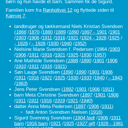
børn og hun havde et barn. Sammen fik de Sigurd.
Familien kom fra
Rønholtvej 12
og flyttede siden til
Kærvej 7
.
landbruger og tækkemand Niels Kristian Svendsen
(
1866
/
1870
/
1880
/
1889
/
1890
/
1897 - 1901
/
1901
/
1903
/
1906
/
1911
/
1916
/
1921
/
1924 - 1928
/
1925
/
- 1928
/
- 1928
/
1930
/
1940
/
1952
)
Nielsine Marie Svendsen f. Pedersen (1864 /
1903
/
1906
/
1911
/
1916
/
1921
/
1925
/
1930
/
1957
)
Ane Mathilde Svendsen
(
1888
/
1890
/
1901
/
1906
/
1910
/
1911
/
1916
/
1921
)
Søn Lauge Svendsen
(
1890
/
1890
/
1901
/
1906
/
1911
/
1916
/
1921
/
1925
/
1930
/
1933
/
1940
/
- 1943
/
1963
)
Jens Peter Svendsen
(
1892
/
1901
/
1906
/
1911
)
barn Meta Christine Svendsen
(
1897
/
1901
/
1906
/
1911
/
1911
/
1916
/
1919
/
1921
/
1940
)
datter Anna Meta Pedersen (
1897
/
1906
/
1911
)
født Anton Svendsen Nielsen (
1916
)
Sigurd Svenning Svendsen
(
1904 født
/
1906
/
1911
barn
/
1916 barn
/
1921
/
1925
/
1927 gift
/
1928 - 1981