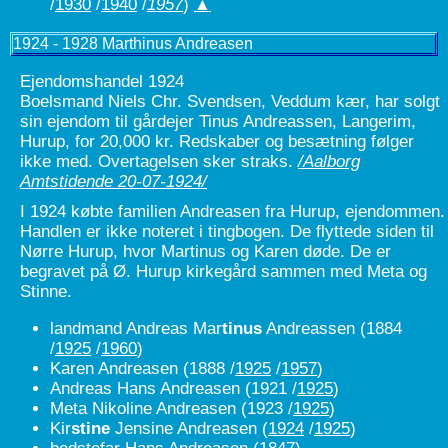
/
1930
/
1940
/
1957
)
▲
1924 - 1928 Marthinus Andreasen
Ejendomshandel 1924
Boelsmand Niels Chr. Svendsen, Veddum kær, har solgt
sin ejendom til gårdejer Tinus Andreassen, Langerim,
Hurup, for 20,000 kr. Redskaber og besætning følger
ikke med. Overtagelsen sker straks.
/Aalborg
Amtstidende 20-07-1924/
I 1924 købte familien Andreasen fra Hurup, ejendommen.
Handlen er ikke noteret i tingbogen. De flyttede siden til
Nørre Hurup, hvor Martinus og Karen døde. De er
begravet på Ø. Hurup kirkegård sammen med Meta og
Stinne.
landmand Andreas Mar
tinus
Andreassen (1884
/
1925
/
1960
)
Karen Andreasen (1888 /
1925
/
1957
)
Andreas Hans Andreasen (1921 /
1925
)
Meta Nikoline Andreasen (1923 /
1925
)
Kir
stine
Jensine Andreasen (
1924
/
1925
)