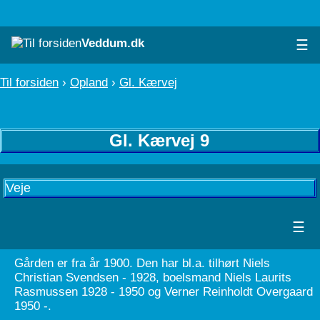
Veddum.dk
☰
Til forsiden
›
Opland
›
Gl. Kærvej
Gl. Kærvej 9
Veje
☰
Gården er fra år 1900. Den har bl.a. tilhørt Niels
Christian Svendsen - 1928, boelsmand Niels Laurits
Rasmussen 1928 - 1950 og Verner Reinholdt Overgaard
1950 -.