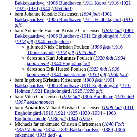
Bakkegaardsvej
/
1906 Bundhaven
/
1911 Kæret
/
1916
/
1921
/
1925
/
1930
/
1940
/
1954 død
)
barn Johanne Kirstine Kristensen
(
1894 født
/
1901
Bakkegaardsvej
/
1906 Bundhaven
/
1911 Feldbakgaard
/
1915
gift
)
barn Antonette Hansine Kristine Christensen
(
1897 født
/
1901
Bakkegaardsvej
/
1906 Bundhave
/
1911 Engholmgård
/
1916
/
1918 gift
/
1940 medhjælper
)
gift med Niels Christian Poulsen
(
1896 født
/
1916
Thomasminde
/
1918 gift
/
1945 død
)
deres søn Karl
Johannes
Poulsen
(
1920 født
/
1934
konfirmeret
/
1940 Engholmgård
)
deres søn Erik Husted Poulsen
(
1923 født
/
1938
konfirmeret
/
1940 malerlærling
/
1950 gift
/
1960 foto
)
barn Ingeborg
Kristine
Kristensen
(
1900 født
/
1901
Bakkegaardsvej
/
1906 Bundhave
/
1911 Engholmgård
/
1916
Holmen
/
1921 Engholmgård
/
1925
/
1929 gift
)
barn Vilna Christensen
(
1902 født
/
1906 Bundhave
/
1907 død
/
1907 dødsannonce
)
barn
Amandus
Vilhard Kristian Christensen
(
1908 født
/
1911
Engholmgård
/
1916
/
1921
/
1925
/
1930
/
1934 - 1963
Engholmsminde
/
1936 gift
/
1940
/
1962
)
Michaels far enkemand Christen Christensen
(
1840 Født
/
1870 Veddum
/
1874 - 1892 Bakkegaardsvej
/
1880
/
1906
enkemand
/
1911 død
)
▲