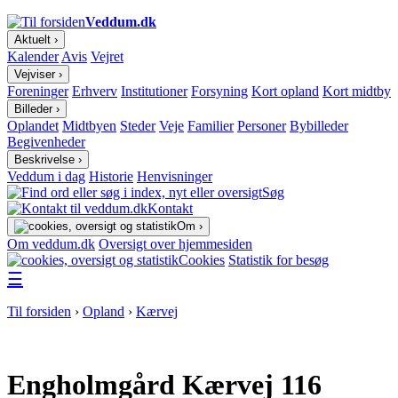
Veddum.dk
Aktuelt ›
Kalender
Avis
Vejret
Vejviser ›
Foreninger
Erhverv
Institutioner
Forsyning
Kort opland
Kort midtby
Billeder ›
Oplandet
Midtbyen
Steder
Veje
Familier
Personer
Bybilleder
Begivenheder
Beskrivelse ›
Veddum i dag
Historie
Henvisninger
Søg
Kontakt
Om ›
Om veddum.dk
Oversigt over hjemmesiden
Cookies
Statistik for besøg
☰
Til forsiden
›
Opland
›
Kærvej
Engholmgård Kærvej 116