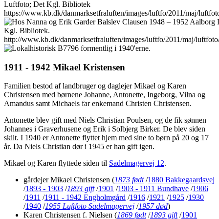
1911 - 1942 Mikael Kristensen
Familien bestod af landbruger og daglejer Mikael og Karen
Christensen med børnene Johanne, Antonette, Ingeborg, Vilna og
Amandus samt Michaels far enkemand Christen Christensen.
Antonette blev gift med Niels Christian Poulsen, og de fik sønnen
Johannes i Graverhusene og Erik i Solbjerg Birker. De blev siden
skilt. I 1940 er Antonette flyttet hjem med sine to børn på 20 og 17
år. Da Niels Christian dør i 1945 er han gift igen.
Mikael og Karen flyttede siden til
Sadelmagervej 12
.
gårdejer Mikael Christensen
(
1873 født
/
1880 Bakkegaardsvej
/
1893 - 1903
/
1893 gift
/
1901
/
1903 - 1911 Bundhave
/
1906
/
1911
/
1911 - 1942 Engholmgård
/
1916
/
1921
/
1925
/
1930
/
1940
/
1955 Luftfoto Sadelmagervej
/
1957 død
)
Karen Christensen f. Nielsen
(
1869 født
/
1893 gift
/
1901