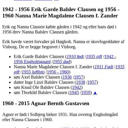
1942 - 1956 Erik Garde Balslev Clausen
og
1956 -
1960 Nanna Marie Magdalene Clausen f. Zander
Erik og Nanna Clausen købte gården i 1942 og efter hans død i
1956 drev Nanna Balslev Clausen gården.
Erik havde været forvalter på Høgholt. Nanna er skovfogeddatter af
Visborg. De er begge begravet i Visborg.
Erik Garde Balslev Clausen
(
1910 født
/
1935 gift
/
1942 -
1956 Engholmgaard
/
1955 død
)
Nanna Marie Magdalene Clausen f. Zander
(
1911 Født
/
1935
gift
/
1955 luftfoto
/
1956 - 1960
)
søn Axel Balslev Clausen (
1936
/
1957
)
datter Inge Lizzi Balslev Clausen (
1938
/
1957
)
søn Knud Ole Balslev Clausen (
1942
)
søn Thorkild Balslev Clausen (
1945
/
1959
)
▲
1960 - 2015 Agnar Bernth Gustavsen
Agner er født i Solbjerg birker 1931. Han overtog Engholmgård
efter Nanna Clausen i 1960.