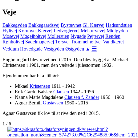
Veje
Bakkegyden
Bakkegaardsvej
Bystævnet
Gl. Kærvej
Hadsundstien
Hyltvej
Korupvej
Kærvej
Ledvogtervej
Melkurvevej
Midtgyden
Mosevej
Møgelholtvej
Møllerstien
Nygade
Pejtervej
Renden
Rønholtvej
Sadelmagervej
Torsvej
Trommelholtvej
Vandkæret
☰
Veddum Hovedgade
Vestgyden
Østgyden
▲
Engholmgård blev revet ned i 2015. Den blev bygget af Michael
Christensen i 1901, men den væltede i julestormen 1902.
Ejendommen har bl.a. tilhørt:
Mikael
Kristensen
1911 - 1942
Erik Garde Balslev
Clausen
1942 - 1956
Nanna Marie Magdalene
Clausen f. Zander
1956 - 1960
Agnar Bernth
Gustavsen
1960 - 2015
Agnar Gustavsen fik lov til at rive den ned i 2015.
1 / 6