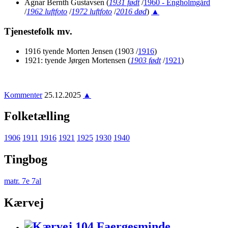
Agnar Bernth Gustavsen
(
1931 født
/
1960 - Engholmgård
/
1962 luftfoto
/
1972 luftfoto
/
2016 død
)
▲
Tjenestefolk mv.
1916 tyende Morten Jensen (1903 /
1916
)
1921: tyende Jørgen Mortensen
(
1903 født
/
1921
)
Kommenter
25.12.2025
▲
Folketælling
1906
1911
1916
1921
1925
1930
1940
Tingbog
matr. 7e 7al
Kærvej