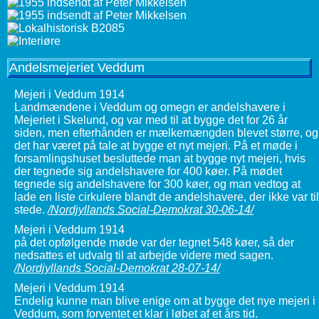
Andelsmejeriet Veddum
Mejeri i Veddum 1914
Landmændene i Veddum og omegn er andelshavere i
Mejeriet i Skelund, og var med til at bygge det for 26 år
siden, men efterhånden er mælkemængden blevet større, og
det har været på tale at bygge et nyt mejeri. På et møde i
forsamlingshuset besluttede man at bygge nyt mejeri, hvis
der tegnede sig andelshavere for 400 køer. På mødet
tegnede sig andelshavere for 300 køer, og man vedtog at
lade en liste cirkulere blandt de andelshavere, der ikke var til
stede.
/Nordjyllands Social-Demokrat 30-06-14/
Mejeri i Veddum 1914
på det opfølgende møde var der tegnet 548 køer, så der
nedsattes et udvalg til at arbejde videre med sagen.
/Nordjyllands Social-Demokrat 28-07-14/
Mejeri i Veddum 1914
Endelig kunne man blive enige om at bygge det nye mejeri i
Veddum, som forventet et klar i løbet af et års tid.