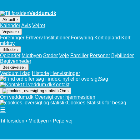
Veddum.dk
Aktuelt ›
Kalender
Avis
Vejret
Vejviser ›
Foreninger
Erhverv
Institutioner
Forsyning
Kort opland
Kort
midtby
Billeder ›
Oplandet
Midtbyen
Steder
Veje
Familier
Personer
Bybilleder
Begivenheder
Beskrivelse ›
Veddum i dag
Historie
Henvisninger
Søg
Kontakt
Om ›
Om veddum.dk
Oversigt over hjemmesiden
Cookies
Statistik for besøg
☰
Til forsiden
›
Midtbyen
›
Pejtervej