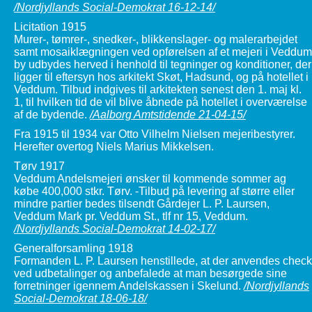
/Nordjyllands Social-Demokrat 16-12-14/
Licitation 1915
Murer-, tømrer-, snedker-, blikkenslager- og malerarbejdet
samt mosaiklægningen ved opførelsen af et mejeri i Veddum
by udbydes herved i henhold til tegninger og konditioner, der
ligger til eftersyn hos arkitekt Skøt, Hadsund, og på hotellet i
Veddum. Tilbud indgives til arkitekten senest den 1. maj kl.
1, til hvilken tid de vil blive åbnede på hotellet i overværelse
af de bydende.
/Aalborg Amtstidende 21-04-15/
Fra 1915 til 1934 var Otto Vilhelm Nielsen mejeribestyrer.
Herefter overtog Niels Marius Mikkelsen.
Tørv 1917
Veddum Andelsmejeri ønsker til kommende sommer ag
købe 400,000 stkr. Tørv. -Tilbud på levering af større eller
mindre partier bedes tilsendt Gårdejer L. P. Laursen,
Veddum Mark pr. Veddum St., tlf nr 15, Veddum.
/Nordjyllands Social-Demokrat 14-02-17/
Generalforsamling 1918
Formanden L. P. Laursen henstillede, at der anvendes check
ved udbetalinger og anbefalede at man besørgede sine
forretninger igennem Andelskassen i Skelund.
/Nordjyllands
Social-Demokrat 18-06-18/