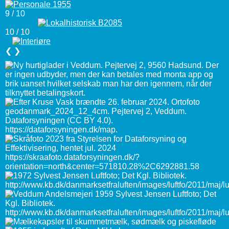
9 / 10
10 / 10
❮
❯