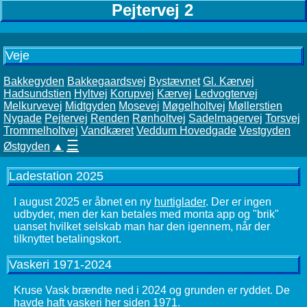
Pejtervej 2
Veje
Bakkegyden
Bakkegaardsvej
Bystævnet
Gl. Kærvej
Hadsundstien
Hyltvej
Korupvej
Kærvej
Ledvogtervej
Melkurvevej
Midtgyden
Mosevej
Møgelholtvej
Møllerstien
Nygade
Pejtervej
Renden
Rønholtvej
Sadelmagervej
Torsvej
Trommelholtvej
Vandkæret
Veddum Hovedgade
Vestgyden
☰
Østgyden
▲
Ladestation 2025
I august 2025 er åbnet en ny
hurtiglader
. Der er ingen
udbyder, men der kan betales med monta app og "brik"
uanset hvilket selskab man har den igennem, når der
tilknyttet betalingskort.
Vaskeri 1971-2024
Kruse Vask brændte ned i 2024 og grunden er ryddet. De
havde haft vaskeri her siden 1971.