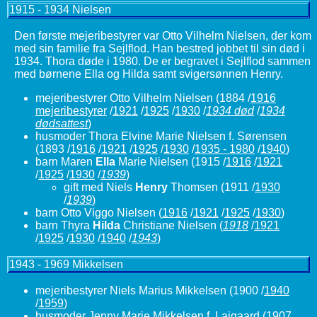
1915 - 1934 Nielsen
Den første mejeribestyrer var Otto Vilhelm Nielsen, der kom
med sin familie fra Sejlflod. Han bestred jobbet til sin død i
1934. Thora døde i 1980. De er begravet i Sejlflod sammen
med børnene Ella og Hilda samt svigersønnen Henry.
mejeribestyrer Otto Vilhelm Nielsen
(1884 /
1916
mejeribestyrer
/
1921
/
1925
/
1930
/
1934 død
/
1934
dødsattest
)
husmoder Thora Elvine Marie Nielsen f. Sørensen
(1893 /
1916
/
1921
/
1925
/
1930
/
1935 - 1980
/
1940
)
barn Maren
Ella
Marie Nielsen
(1915 /
1916
/
1921
/
1925
/
1930
/
1939
)
gift med Niels
Henry
Thomsen
(1911 /
1930
/
1939
)
barn Otto Viggo Nielsen (
1916
/
1921
/
1925
/
1930
)
barn Thyra
Hilda
Christiane Nielsen
(
1918
/
1921
/
1925
/
1930
/
1940
/
1943
)
1943 - 1969 Mikkelsen
mejeribestyrer Niels Marius Mikkelsen (1900 /
1940
/
1959
)
husmoder Jenny Marie Mikkelsen f. Laigaard (1907