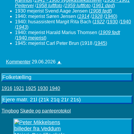
Rønholt
/
1941 - 1960 sygekassekasserer
/
1958 - 1961
Pejtervej
/
1958 luftfoto
/
1959 luftfoto
/
1961 død
)
1930 mejerist Svend Aage Jensen
(
1908 født
)
1940: mejerist Søren Jensen
(
1914
/
1928
/
1940
)
1940: husassistent Margit Rita Bach
(
1922
/
1930
/
1940
/
1943
)
1940: mejerist Harald Marius Thomsen
(
1909 født
/
1940 mejerist
)
1945: mejerist Carl Peter Brun (1918 /
1945
)
Kommenter
29.06.2026
▲
Folketælling
1916
1921
1925
1930
1940
Ejere matr. 21l (21k 21q 21r 21s)
Tingbog
Skøde og panteprotokol