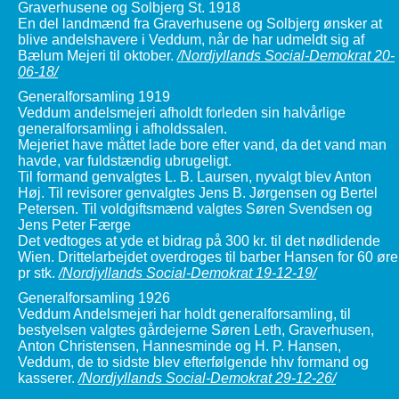
Graverhusene og Solbjerg St. 1918
En del landmænd fra Graverhusene og Solbjerg ønsker at
blive andelshavere i Veddum, når de har udmeldt sig af
Bælum Mejeri til oktober.
/Nordjyllands Social-Demokrat 20-
06-18/
Generalforsamling 1919
Veddum andelsmejeri afholdt forleden sin halvårlige
generalforsamling i afholdssalen.
Mejeriet have måttet lade bore efter vand, da det vand man
havde, var fuldstændig ubrugeligt.
Til formand genvalgtes L. B. Laursen, nyvalgt blev Anton
Høj. Til revisorer genvalgtes Jens B. Jørgensen og Bertel
Petersen. Til voldgiftsmænd valgtes Søren Svendsen og
Jens Peter Færge
Det vedtoges at yde et bidrag på 300 kr. til det nødlidende
Wien. Drittelarbejdet overdroges til barber Hansen for 60 øre
pr stk.
/Nordjyllands Social-Demokrat 19-12-19/
Generalforsamling 1926
Veddum Andelsmejeri har holdt generalforsamling, til
bestyelsen valgtes gårdejerne Søren Leth, Graverhusen,
Anton Christensen, Hannesminde og H. P. Hansen,
Veddum, de to sidste blev efterfølgende hhv formand og
kasserer.
/Nordjyllands Social-Demokrat 29-12-26/