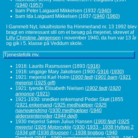
/
1940
/
1957
)
barn Peter Laigaard Mikkelsen
(1932 /
1940
)
barn Ida Laigaard Mikkelsen (1937 /
1940
/
1960
)
I Gammelt Nyt, lokalhistorie fra Himmerland nr. 13 1992 blev
bragt en interessant stil om et besøg på mejeriet, skrevet af
Lilly Christine Jørgensen
i november 1940, da hun var 13 år
og gik i 5. klasse på Veddum skole.
Tjenestefolk mv.
1916: Laurits Rasmussen (1893 /
1916
)
1916: ungpige Mary Jakobsen (1900 /
1916
/
1930
)
1921: mejerist Karl Holm
(
1900 født
/
1901 barn
/
1921
mejerist
/
1925 gift
)
1921: tyende Elisabeth Nielsen
(
1902 født
/
1920
annonce
/
1921
)
1921-1930: snedker enkemand Peder Skøt
(1855
/
1921 enkemand
/
1925 medhjælper
/
1925
navneændring
/
1930 medhjælper
/
1940
aldersrentenyder
/
1944 død
)
1930 mejerist Søren Julius Hansen
(
1900 født
/
1925
mejerist
/
1926 Motorcykle
/
1930
/
1933 - 1938 Hyltvej 2
/
1934 gift
/
1936 Brugsen
/
- 1938 tingbog
/
1940