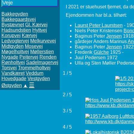
Veje
I 2021 er stuehuset fjernet, da d
Bakkegyden
Ejendommen har bl.a. tilhørt:
Bakkegaardsvej
Bystævnet
Gl. Kærvej
Laurst Peter Laurstsen
- 19
Hadsundstien
Hyltvej
Niels Peter Kristensen
Bon
Korupvej
Kærvej
Baginus Peter
Jensen
1918 
Ledvogtervej
Melkurvevej
gårdejer Anders Marinus
An
Midtgyden
Mosevej
Baginus Peter
Jensen
1922 
Møgelholtvej
Møllerstien
Frederik
Gülche
1925 -
Nygade
Pejtervej
Renden
Juul Pedersen 1972
Rønholtvej
Sadelmagervej
Ulla og Sten Møller Peders
Torsvej
Trommelholtvej
Vandkæret
Veddum
1 / 5
Hovedgade
Vestgyden
☰
Østgyden
▲
2 / 5
3 / 5
4 / 5