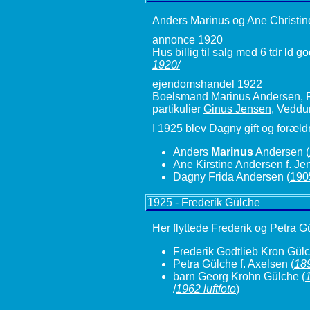
Anders Marinus og Ane Christine
annonce 1920
Hus billig til salg med 6 tdr ld
1920/
ejendomshandel 1922
Boelsmand Marinus Andersen, Rø
partikulier
Ginus Jensen
, Veddu
I 1925 blev Dagny gift og foræld
Anders
Marinus
Andersen
(
Ane Kirstine Andersen f. Je
Dagny Frida Andersen (
190
1925 - Frederik Gülche
Her flyttede Frederik og Petra G
Frederik Godtlieb Kron Gülc
Petra Gülche f. Axelsen
(
18
barn Georg Krohn Gülche
(
/
1962 luftfoto
)