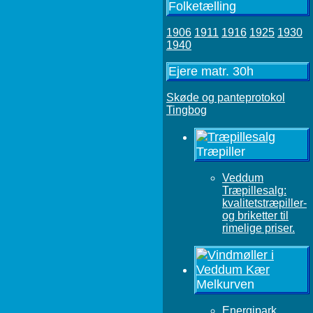
Folketælling
1906
1911
1916
1925
1930
1940
Ejere matr. 30h
Skøde og panteprotokol
Tingbog
Træpiller
Veddum
Træpillesalg:
kvalitetstræpiller-
og briketter til
rimelige priser.
Melkurven
Energipark