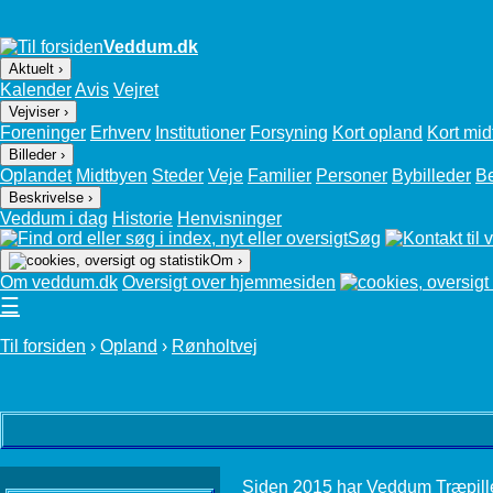
Veddum.dk
Aktuelt ›
Kalender
Avis
Vejret
Vejviser ›
Foreninger
Erhverv
Institutioner
Forsyning
Kort opland
Kort mid
Billeder ›
Oplandet
Midtbyen
Steder
Veje
Familier
Personer
Bybilleder
B
Beskrivelse ›
Veddum i dag
Historie
Henvisninger
Søg
Om ›
Om veddum.dk
Oversigt over hjemmesiden
☰
Til forsiden
›
Opland
›
Rønholtvej
Siden 2015 har Veddum Træpille