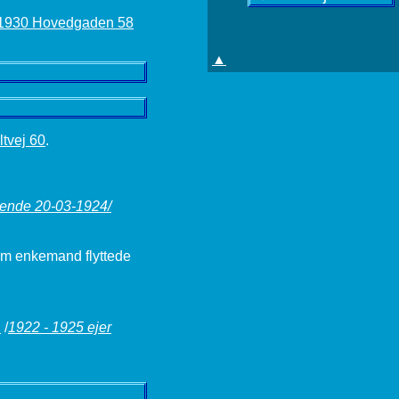
1930 Hovedgaden 58
▲
tvej 60
.
dende 20-03-1924/
Som enkemand flyttede
1
/
1922 - 1925 ejer