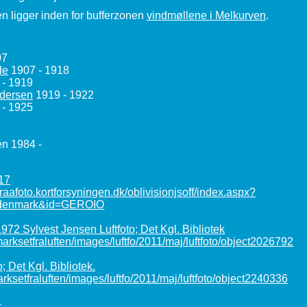
en ligger inden for bufferzonen
vindmøllene i Melkurven
.
07
de
1907 - 1918
- 1919
dersen
1919 - 1922
- 1925
en 1984 -