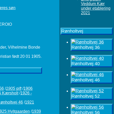
Veddum Kær
under etablering
2021
Rønholtvej
Rønholtvej 36
Rønholtvej 40
Rønholtvej 46
56
/
1905 gift
/
1906
 Kærsholt
/
1926 -
Rønholtvej 52
ønholtvej 46
/
1921
925 Hyltgaarden
/
1939
Rønholtvej 56