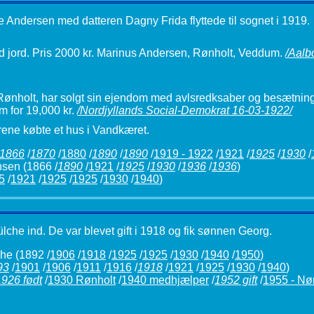
 Andersen med datteren Dagny Frida flyttede til sognet i 1919.
 god jord. Pris 2000 kr. Marinus Andersen, Rønholt, Veddum.
/Aalb
nholt, har solgt sin ejendom med avlsredksaber og besætning 
m for 19,000 kr.
/Nordjyllands Social-Demokrat 16-03-1922/
rene købte et hus i Vandkæret.
1866
/
1870
/
1880
/
1890
/
1890
/
1919 - 1922
/
1921
/
1925
/
1930
/
nsen
(1866 /
1890
/
1921
/
1925
/
1930
/
1936
/
1936
)
5
/
1921
/
1925
/
1925
/
1930
/
1940
)
ülche ind. De var blevet gift i 1918 og fik sønnen Georg.
he (1892 /
1906
/
1918
/
1925
/
1925
/
1930
/
1940
/
1950
)
93
/
1901
/
1906
/
1911
/
1916
/
1918
/
1921
/
1925
/
1930
/
1940
)
1926 født
/
1930 Rønholt
/
1940 medhjælper
/
1952 gift
/
1955 - Nør