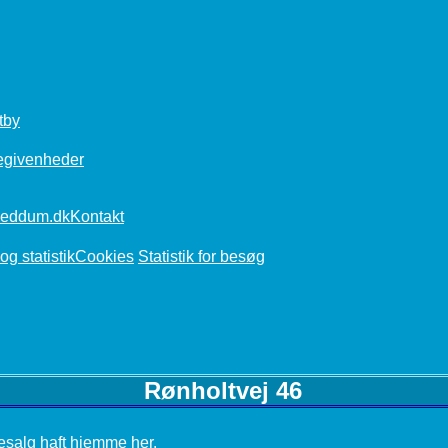
tby
egivenheder
Kontakt
Cookies
Statistik for besøg
Rønholtvej 46
salg haft hjemme her.