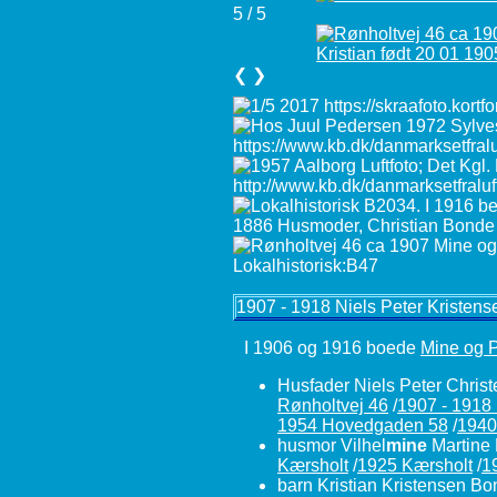
5 / 5
❮
❯
1907 - 1918 Niels Peter Kristen
I 1906 og 1916 boede
Mine og 
Husfader Niels Peter Chris
Rønholtvej 46
/
1907 - 1918
1954 Hovedgaden 58
/
1940
husmor Vilhel
mine
Martine 
Kærsholt
/
1925 Kærsholt
/
1
barn Kristian Kristensen B