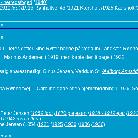
- herredsfoged
/
1940
)
1911 født
/
1916 Rønholtvej 46
/
1921 Kærsholt
/
1925 Kærsholt
/
en
en
u. Deres datter Sine Rytter boede på
Veddum Landkær, Rønhol
il
Marinus Andersen
i 1919, men købte den tilbage i 1922.
l salg snarest muligt. Ginus Jensen, Veddum St.
/Aalborg Amtsti
 på Rønholtvej 1. Caroline døde af en hjerneblødning i 1936. 
Peter Jensen
(
1859 født
/
1870 plejesøn
/
1918 - 1919 ejer
/
192
d
/
1942 dødsattest
)
ne Jensen (1854 /
1921
/
1925
/
1930
/
1936
/
1936
)
ersen