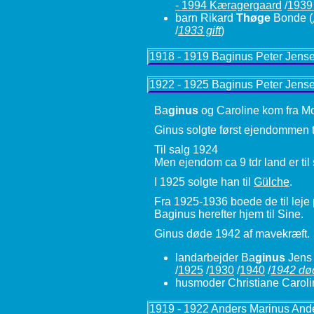
- 1994 Kæragergaard
/
1939 
barn Rikard
Thøge
Bonde
(
/
1933 gift
)
1918 - 1919 Baginus Peter Jens
1922 - 1925 Baginus Peter Jens
Ba
ginus
og Caroline kom fra Mo
Ginus solgte først ejendommen t
Til salg 1924
Men ejendom ca 9 tdr land er ti
I 1925 solgte han til
Gülche
.
Fra 1925-1936 boede de til leje
Baginus herefter hjem til Sine.
Ginus døde 1942 af mavekræft.
landarbejder Ba
ginus
Jens 
/
1925
/
1930
/
1940
/
1942 dø
husmoder Christiane Caroli
1919 - 1922 Anders Marinus And