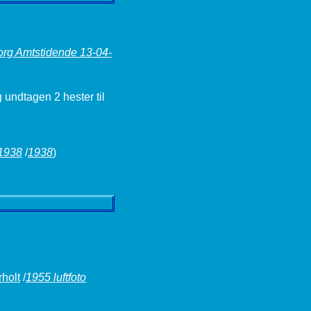
org Amtstidende 13-04-
undtagen 2 hester til
1938
/
1938
)
holt
/
1955 luftfoto