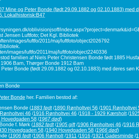
sen Bonde
Peter Bonde
her. Familien bestod af:
tensen Bonde
(
1883 født
/
1890 Rønholtvej 56
/
1901 Rønholtvej 
 Rønholtvej 46
/
1916 Rønholtvej 46
/
1918 - 1929 Kærsholt
/
1925
 Hovedgaden 58
/
1967 død
)
Bonde f. Mørk
(
1882 født
/
1905 gift
/
1906 Rønholtvej 46
/
1916 R
930 Hovedgaden 58
/
1940 Hovedgaden 58
/
1966 død
)
onde
(
1906 født
/
1906 Rønholt
/
1911
/
1916
/
1921 Gadesminde
/
1