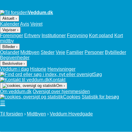
Veddum.dk
Aktuelt ›
Kalender
Avis
Vejret
Vejviser ›
Foreninger
Erhverv
Institutioner
Forsyning
Kort opland
Kort
midtby
Billeder ›
Oplandet
Midtbyen
Steder
Veje
Familier
Personer
Bybilleder
Begivenheder
Beskrivelse ›
Veddum i dag
Historie
Henvisninger
Søg
Kontakt
Om ›
Om veddum.dk
Oversigt over hjemmesiden
Cookies
Statistik for besøg
☰
Til forsiden
›
Midtbyen
›
Veddum Hovedgade