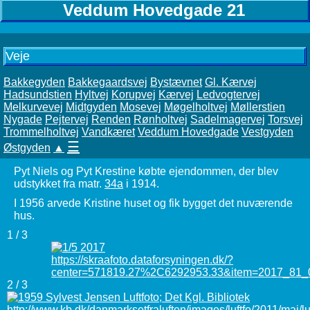
Veddum Hovedgade 21
Veje
Bakkegyden
Bakkegaardsvej
Bystævnet
Gl. Kærvej
Hadsundstien
Hyltvej
Korupvej
Kærvej
Ledvogtervej
Melkurvevej
Midtgyden
Mosevej
Møgelholtvej
Møllerstien
Nygade
Pejtervej
Renden
Rønholtvej
Sadelmagervej
Torsvej
Trommelholtvej
Vandkæret
Veddum Hovedgade
Vestgyden
☰
Østgyden
▲
Pyt Niels og Pyt Krestine købte ejendommen, der blev
udstykket fra matr.
34a
i 1914.
I 1956 arvede Kristine huset og fik bygget det nuværende
hus.
1 / 3
2 / 3