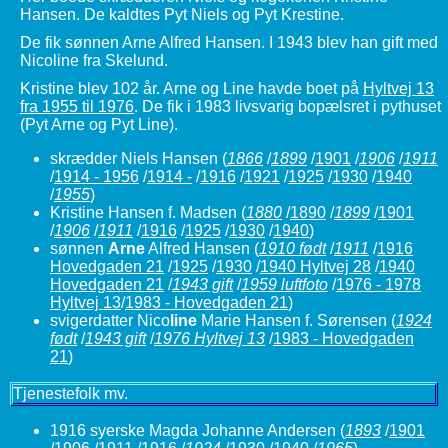
Hansen. De kaldtes Pyt Niels og Pyt Krestine.
De fik sønnen Arne Alfred Hansen. I 1943 blev han gift med
Nicoline fra Skelund.
Kristine blev 102 år. Arne og Line havde boet på
Hyltvej 13
fra 1955 til 1976
. De fik i 1983 livsvarig bopælsret i pythuset
(Pyt Arne og Pyt Line).
skrædder Niels Hansen
(
1866
/
1899
/
1901
/
1906
/
1911
/
1914 - 1956
/
1914 -
/
1916
/
1921
/
1925
/
1930
/
1940
/
1955
)
Kristine Hansen f. Madsen
(
1880
/
1890
/
1899
/
1901
/
1906
/
1911
/
1916
/
1925
/
1930
/
1940
)
sønnen
Arne
Alfred Hansen
(
1910 født
/
1911
/
1916
Hovedgaden 21
/
1925
/
1930
/
1940 Hyltvej 28
/
1940
Hovedgaden 21
/
1943 gift
/
1959 luftfoto
/
1976 - 1978
Hyltvej 13
/
1983 - Hovedgaden 21
)
svigerdatter Nico
line
Marie Hansen f. Sørensen
(
1924
født
/
1943 gift
/
1976 Hyltvej 13
/
1983 - Hovedgaden
21
)
Tjenestefolk mv.
1916 syerske Magda Johanne Andersen
(
1893
/
1901