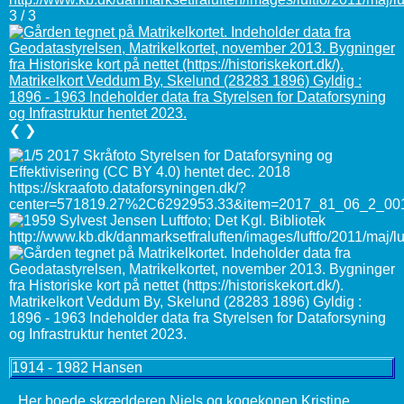
3 / 3
❮
❯
1914 - 1982 Hansen
Her boede skrædderen Niels og kogekonen Kristine