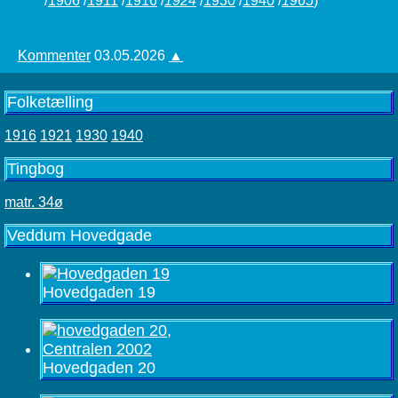
/
1906
/
1911
/
1916
/
1924
/
1930
/
1940
/
1965
)
Kommenter
03.05.2026
▲
Folketælling
1916
1921
1930
1940
Tingbog
matr. 34ø
Veddum Hovedgade
Hovedgaden 19
Hovedgaden 20