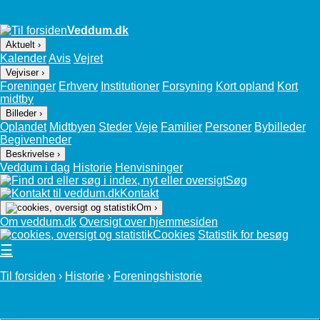
Veddum.dk
Aktuelt ›
Kalender
Avis
Vejret
Vejviser ›
Foreninger
Erhverv
Institutioner
Forsyning
Kort opland
Kort
midtby
Billeder ›
Oplandet
Midtbyen
Steder
Veje
Familier
Personer
Bybilleder
Begivenheder
Beskrivelse ›
Veddum i dag
Historie
Henvisninger
Søg
Kontakt
Om ›
Om veddum.dk
Oversigt over hjemmesiden
Cookies
Statistik for besøg
☰
Til forsiden
›
Historie
›
Foreningshistorie