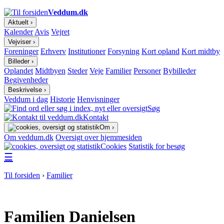
Veddum.dk
Aktuelt ›
Kalender
Avis
Vejret
Vejviser ›
Foreninger
Erhverv
Institutioner
Forsyning
Kort opland
Kort midtby
Billeder ›
Oplandet
Midtbyen
Steder
Veje
Familier
Personer
Bybilleder
Begivenheder
Beskrivelse ›
Veddum i dag
Historie
Henvisninger
Søg
Kontakt
Om ›
Om veddum.dk
Oversigt over hjemmesiden
Cookies
Statistik for besøg
☰
Til forsiden
›
Familier
Familien Danielsen