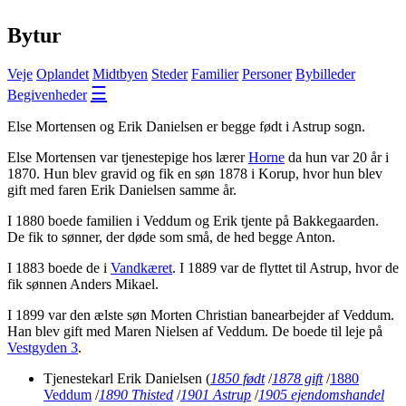
Bytur
Veje
Oplandet
Midtbyen
Steder
Familier
Personer
Bybilleder
☰
Begivenheder
Else Mortensen og Erik Danielsen er begge født i Astrup sogn.
Else Mortensen var tjenestepige hos lærer
Horne
da hun var 20 år i
1870. Hun blev gravid og fik en søn 1878 i Korup, hvor hun blev
gift med faren Erik Danielsen samme år.
I 1880 boede familien i Veddum og Erik tjente på Bakkegaarden.
De fik to sønner, der døde som små, de hed begge Anton.
I 1883 boede de i
Vandkæret
. I 1889 var de flyttet til Astrup, hvor de
fik sønnen Anders Mikael.
I 1899 var den ælste søn Morten Christian banearbejder af Veddum.
Han blev gift med Maren Nielsen af Veddum. De boede til leje på
Vestgyden 3
.
Tjenestekarl Erik Danielsen
(
1850 født
/
1878 gift
/
1880
Veddum
/
1890 Thisted
/
1901 Astrup
/
1905 ejendomshandel