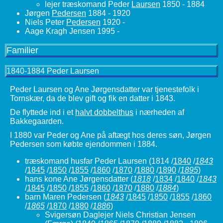
lejer træskomand Peder
Laursen
1850 - 1884
Jørgen
Pedersen
1884 - 1920
Niels Peter
Pedersen
1920 -
Aage Kragh Jensen 1995 -
Familier
1840-1884 Peder Laursen
Peder Laursen og Ane Jørgensdatter var tjenestefolk i
Tornskær, da de blev gift og fik en datter i 1843.
De flyttede ind i et
halvt dobbelthus
i nærheden af
Bakkegaarden.
I 1880 var Peder og Ane på aftægt hos deres søn, Jørgen
Pedersen som købte ejendommen i 1884.
træskomand husfar Peder Laursen
(1814 /
1840
/
1843
/
1845
/
1850
/
1855
/
1860
/
1870
/
1880
/
1890
/
1895
)
hans kone Ane Jørgensdatter
(
1818
/
1834
/
1840
/
1843
/
1845
/
1850
/
1855
/
1860
/
1870
/
1880
/
1884
)
barn Maren Pedersen
(
1843
/
1845
/
1850
/
1855
/
1860
/
1865
/
1870
/
1880
/
1886
)
Svigersøn Daglejer Niels Christian Jensen