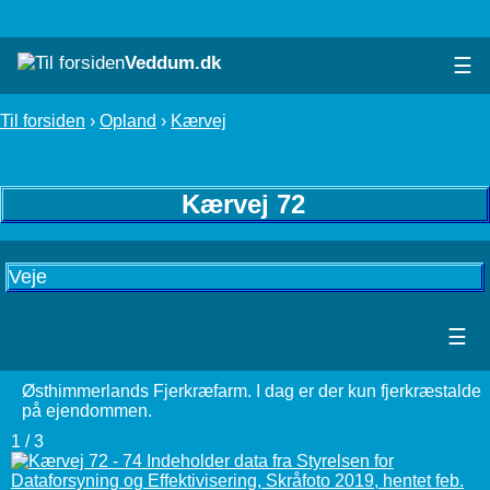
Veddum.dk
☰
Til forsiden
›
Opland
›
Kærvej
Kærvej 72
Veje
☰
Østhimmerlands Fjerkræfarm. I dag er der kun fjerkræstalde
på ejendommen.
1 / 3