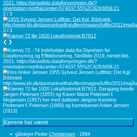
2 / 3
3 / 3
❮
❯
Ejerene har været
gårdejer Peder
Christensen
- 1884