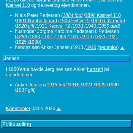
Kærvej 110
og de overtog ejendommen.
Niels Peter Pedersen
(
1884 født
/
1890 Kærvej 110
/
1901 Rønholtgaard
/
1906 Hyltvej 5
/
1910 udvandret
/
1920 gift
/
1921 Kærvej 72
/
1930
/
1940
/
1959 død
)
husmoder Jørgine Karoline Pedersen f. Pedersen
(
1889
/
1890
/
1901
/
1906
/
1911
/
1916
/
1920
/
1921
/
1925
/
1930
)
hendes søn Anker Jensen (1913 /
1916
/
nedenfor
)
▲
Jensen
I 1950'erne havde Jørgines søn Anker
hønseri
på
ejendommen.
Anker Jensen
(
1913 født
/
1916
/
1921
/
1925
/
1930
/
1937 gift
)
Kommenter
03.05.2026
▲
Folketælling