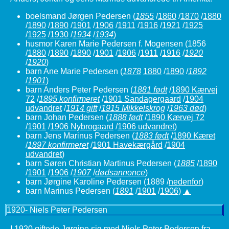
boelsmand Jørgen Pedersen
(
1855
/
1860
/
1870
/
1880
/
1890
/
1890
/
1901
/
1906
/
1911
/
1916
/
1921
/
1925
/
1925
/
1930
/
1934
/
1934
)
husmor Karen Marie Pedersen f. Mogensen
(1856
/
1880
/
1890
/
1890
/
1901
/
1906
/
1911
/
1916
/
1920
/
1920
)
barn Ane Marie Pedersen
(
1878
1880
/
1890
/
1892
/
1901
)
barn Anders Peter Pedersen
(
1881 født
/
1890 Kærvej
72
/
1895 konfirmeret
/
1901 Sandagergaard
/
1904
udvandret
/
1914 gift
/
1915 Mikkelskrog
/
1963 død
)
barn Johan Pedersen
(
1888 født
/
1890 Kærvej 72
/
1901
/
1906 Nybrogaard
/
1906 udvandret
)
barn Jens Marinus Pedersen
(
1883 født
/
1890 Kæret
/
1897 konfirmeret
/
1901 Havekærgård
/
1904
udvandret
)
barn Søren Christian Martinus Pedersen
(
1885
/
1890
/
1901
/
1906
/
1907
/
dødsannonce
)
barn Jørgine Karoline Pedersen (1889 /
nedenfor
)
barn Marinus Pedersen
(
1891
/
1901
/
1906
)
▲
1920- Niels Peter Pedersen
I 1920 giftede Jørgine sig med Niels Peter Pedersen fra