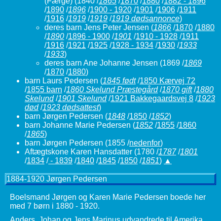
(Færge)
(1840 /
1865
/
1870
/
1880
/
1882 - 1896
/
1890
/
1896
/
1900 - 1920
/
1901
/
1906
/
1911
/
1916
/
1919
/
1919
/
1919 dødsannonce
)
deres barn Jens Peter Jensen
(
1866
/
1870
/
1880
/
1890
/
1896 - 1900
/
1901
/
1910 - 1928
/
1911
/
1916
/
1921
/
1925
/
1928 - 1934
/
1930
/
1933
/
1933
)
deres barn Ane Johanne Jensen
(1869 /
1869
/
1870
/
1880
)
barn Laurs Pedersen
(
1845 født
/
1850 Kærvej 72
/
1855 barn
/
1860 Skelund Præstegård
/
1870 gift
/
1880
Skelund
/
1901 Skelund
/
1921 Bakkegaardsvej 8
/
1923
død
/
1923 dødsattest
)
barn Jørgen Pedersen
(
1848
/
1850
/
1852
)
barn Johanne Marie Pedersen
(
1852
/
1855
/
1860
/
1865
)
barn Jørgen Pedersen (1855 /
nedenfor
)
Aftægtskone Karen Hansdatter
(1780 /
1787
/
1801
/
1834
/
- 1839
/
1840
/
1845
/
1850
/
1851
)
▲
1884-1920 Jørgen Pedersen
Boelsmand Jørgen og Karen Marie Pedersen boede her
med 7 børn i 1880 - 1920.
Anders, Johan og Jens Marinus udvandrede til Amerika.