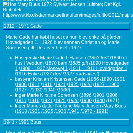
1912 - 1971 Gade
Marie Gade har købt huset da hun blev enke på gården
Hovedgaden 1. I 1926 blev sønnen Christian og Marie
Sørensen gift. De arver huset i 1927.
Husejerske Marie Gade f. Hansen
(
1853 født
/
1860 et
hus i Veddum
/
1870 barn
/
1885 gift
/
1890 Hovedgaden
1
/
1909 - 1927 Mosevej 1
/
1911 - 1911 Hovedgaden 1
/
1916 Enke
/
1927 død
/
1927 dødsattest
)
bestyrer Kristian Kristensen Gade
(
1886
/
1890
/
1901
/
1906
/
1911
/
1916
/
1921
/
1925
/
1926
/
1927 - 1960
/
1927 -
/
1930
/
1940
/
1960
)
Inger
Marie
Kirstine Sørensen
(
1896
/
1901
/
1906
/
1911
/
1916
/
1921
/
1925
/
1926
/
1930
/
1940
/1971)
Inger Maries datter Nielsine Mary Jensen /Mary Buus
(
1918
/
1921
/
1925
/
1930
/
1941
/
1972 - 1991
).
1941 - 1991 Buus