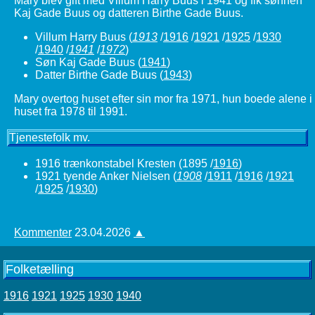
Mary blev gift med Villum Harry Buus i 1941 og fik sønnen
Kaj Gade Buus og datteren Birthe Gade Buus.
Villum Harry Buus
(
1913
/
1916
/
1921
/
1925
/
1930
/
1940
/
1941
/
1972
)
Søn Kaj Gade Buus (
1941
)
Datter Birthe Gade Buus (
1943
)
Mary overtog huset efter sin mor fra 1971, hun boede alene i
huset fra 1978 til 1991.
Tjenestefolk mv.
1916 trænkonstabel Kresten (1895 /
1916
)
1921 tyende Anker Nielsen
(
1908
/
1911
/
1916
/
1921
/
1925
/
1930
)
Kommenter
23.04.2026
▲
Folketælling
1916
1921
1925
1930
1940