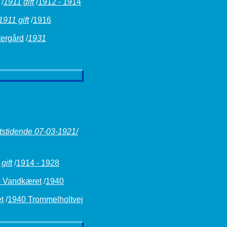
/
1911 gift
/
1912 - 1914
1911 gift
/
1916
tergård
/
1931
tstidende 07-03-1921/
gift
/
1914 - 1928
 Vandkæret
/
1940
t
/
1940 Trommelholtvej