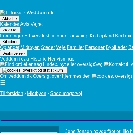
Veddum.dk
Aktuelt ›
Kalender
Avis
Vejret
Vejviser ›
Foreninger
Erhverv
Institutioner
Forsyning
Kort opland
Kort mid
Billeder ›
Oplandet
Midtbyen
Steder
Veje
Familier
Personer
Bybilleder
B
Beskrivelse ›
Veddum i dag
Historie
Henvisninger
Søg
Om ›
Om veddum.dk
Oversigt over hjemmesiden
☰
Til forsiden
›
Midtbyen
›
Sadelmagervej
Jens Jensen havde fået et lille hj