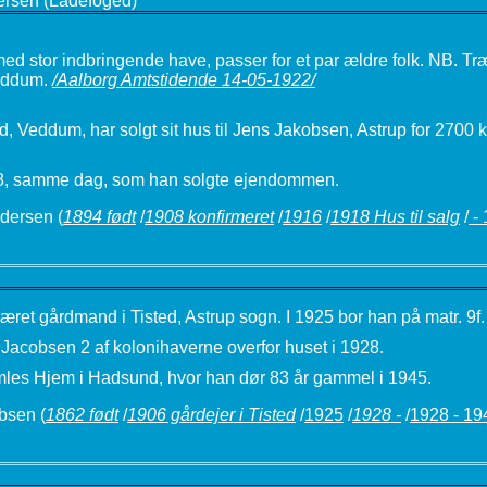
ersen (Ladefoged)
med stor indbringende have, passer for et par ældre folk. NB. Tr
Veddum.
/Aalborg Amtstidende 14-05-1922/
Veddum, har solgt sit hus til Jens Jakobsen, Astrup for 2700 k
1928, samme dag, som han solgte ejendommen.
ndersen
(
1894 født
/
1908 konfirmeret
/
1916
/
1918 Hus til salg
/
- 
ret gårdmand i Tisted, Astrup sogn. I 1925 bor han på matr. 9f.
cobsen 2 af kolonihaverne overfor huset i 1928.
mles Hjem i Hadsund, hvor han dør 83 år gammel i 1945.
obsen
(
1862 født
/
1906 gårdejer i Tisted
/
1925
/
1928 -
/
1928 - 19