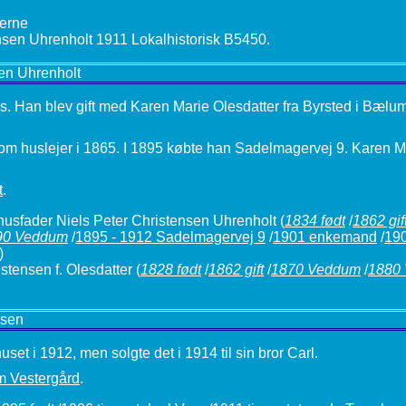
en Uhrenholt
Als. Han blev gift med Karen Marie Olesdatter fra Byrsted i Bælu
 som huslejer i 1865. I 1895 købte han Sadelmagervej 9. Karen 
t
.
usfader Niels Peter Christensen Uhrenholt
(
1834 født
/
1862 gif
90 Veddum
/
1895 - 1912 Sadelmagervej 9
/
1901 enkemand
/
19
)
tensen f. Olesdatter
(
1828 født
/
1862 gift
/
1870 Veddum
/
1880
rsen
et i 1912, men solgte det i 1914 til sin bror Carl.
 Vestergård
.