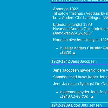
1928-1928 Anders Christian And
Annonce 1922
Til salg er mit hus i Veddum by 
brev. Anders Chr. Ladefoged, 
Ejendomshandel 1923
Husmand Anders Chr. Ladefoged, 
Demokrat 22-02-1923/
Handlen blev først tinglyst i 
husejer Anders Christian A
/
1928
)
▲
1928-1942 Jens Jacobsen
Jens Jacobsen havde tidligere væ
Sammen med huset køber Jens Ja
Jens Jacobsen flytter på De Ga
aldersrentenyder Jens Jac
/
1940
/
1945 død
)
▲
1942-1989 Egon Juul Jensen