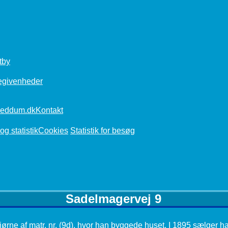
tby
egivenheder
Kontakt
Cookies
Statistik for besøg
Sadelmagervej 9
ørne af matr. nr. (
9d
), hvor han byggede huset. I 1895 sælger h