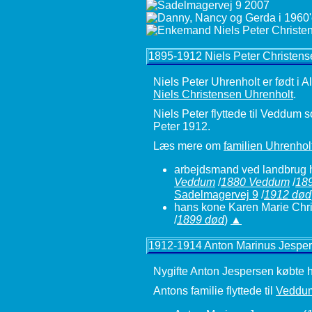
1895-1912 Niels Peter Christens
Niels Peter Uhrenholt er født i 
Niels Christensen Uhrenholt
.
Niels Peter flyttede til Veddum
Peter 1912.
Læs mere om
familien Uhrenhol
arbejdsmand ved landbrug h
Veddum
/
1880 Veddum
/
18
Sadelmagervej 9
/
1912 død
hans kone Karen Marie Chris
/
1899 død
)
▲
1912-1914 Anton Marinus Jespe
Nygifte Anton Jespersen købte hus
Antons familie flyttede til
Veddum