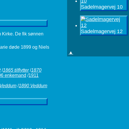
Sadelmagervej 10
Sadelmagervej 12
m Kirke. De fik sønnen
Marie døde 1899 og Niels
▲
t
/
1865 tilflytter
/
1870
06 enkemand
/
1911
 Veddum
/
1890 Veddum