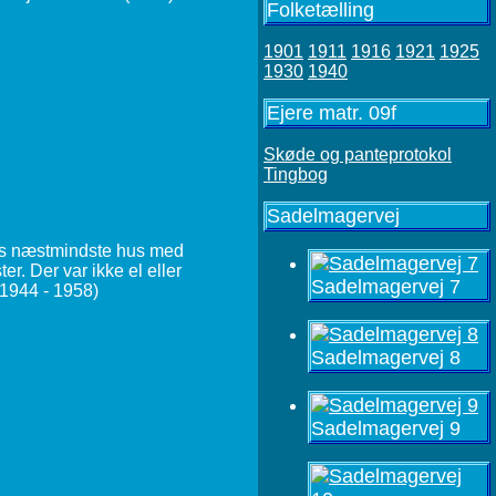
Folketælling
1901
1911
1916
1921
1925
1930
1940
Ejere matr. 09f
Skøde og panteprotokol
Tingbog
Sadelmagervej
ens næstmindste hus med
er. Der var ikke el eller
Sadelmagervej 7
 1944 - 1958)
Sadelmagervej 8
Sadelmagervej 9