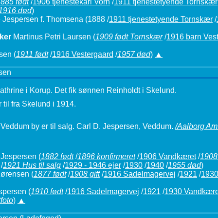
885 født
/
1906 tjenestekarl Vorn
/
1911 tjenestetyende Tornskær
1916 død
)
 Jespersen f. Thomsena
(1888 /
1911 tjenestetyende Tornskær
/
ker
Martinus Petri Laursen
(
1909 født Tornskær
/
1916 barn Ves
sen
(
1911 født
/
1916 Vestergaard
/
1957 død
)
▲
sen
athrine i Korup. Det fik sønnen Reinholdt i Skelund.
 til fra Skelund i 1914.
 Veddum by er til salg. Carl D. Jespersen, Veddum.
/Aalborg Am
 Jespersen
(
1882 født
/
1896 konfirmeret
/
1906 Vandkæret
/
1908 
/
1921 Hus til salg
/
1929 - 1946 ejer
/
1930
/
1940
/
1955 død
)
Sørensen
(
1877 født
/
1908 gift
/
1916 Sadelmagervej
/
1921
/
1930
spersen
(
1910 født
/
1916 Sadelmagervej
/
1921
/
1930 Vandkære
tfoto
)
▲