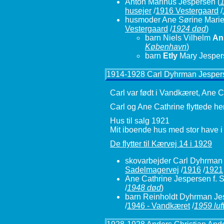
Anton Marinus Jespersen
(
1
husejer
/
1916 Vestergaard
/
husmoder Ane Sørine Marie
Vestergaard
/
1924 død
)
barn Niels Vilhelm
An
København
)
barn
Etly
Mary Jesper
1914-1928 Carl Dyhrman Jesper
Carl var født i Vandkæret, Ane C
Carl og Ane Cathrine flyttede her
Hus til salg 1921
Mit iboende hus med stor have i
De flytter til Kærvej 14 i 1929
skovarbejder Carl Dyhrman
Sadelmagervej
/
1916
/
1921
Ane Cathrine Jespersen f. 
/
1948 død
)
barn Reinholdt Dyhrman Je
/
1946 - Vandkæret
/
1959 luf