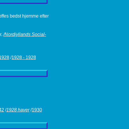
æffes bedst hjemme efter
r.
/Nordjyllands Social-
1928
/
1928 - 1928
42
/
1928 haver
/
1930