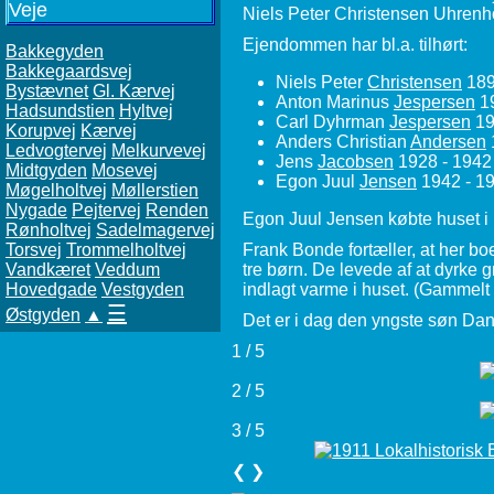
Veje
Niels Peter Christensen Uhrenho
Ejendommen har bl.a. tilhørt:
Bakkegyden
Bakkegaardsvej
Niels Peter
Christensen
189
Bystævnet
Gl. Kærvej
Anton Marinus
Jespersen
19
Hadsundstien
Hyltvej
Carl Dyhrman
Jespersen
19
Korupvej
Kærvej
Anders Christian
Andersen
Ledvogtervej
Melkurvevej
Jens
Jacobsen
1928 - 1942
Midtgyden
Mosevej
Egon Juul
Jensen
1942 - 1
Møgelholtvej
Møllerstien
Nygade
Pejtervej
Renden
Egon Juul Jensen købte huset i
Rønholtvej
Sadelmagervej
Torsvej
Trommelholtvej
Frank Bonde fortæller, at her 
Vandkæret
Veddum
tre børn. De levede af at dyrke g
Hovedgade
Vestgyden
indlagt varme i huset. (Gammelt
☰
Østgyden
▲
Det er i dag den yngste søn Dann
1 / 5
2 / 5
3 / 5
❮
❯