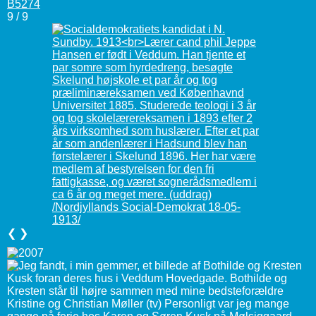
9 / 9
❮
❯