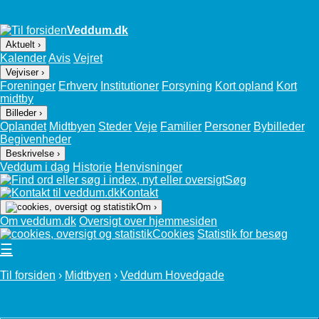
Veddum.dk
Aktuelt ›
Kalender
Avis
Vejret
Vejviser ›
Foreninger
Erhverv
Institutioner
Forsyning
Kort opland
Kort
midtby
Billeder ›
Oplandet
Midtbyen
Steder
Veje
Familier
Personer
Bybilleder
Begivenheder
Beskrivelse ›
Veddum i dag
Historie
Henvisninger
Søg
Kontakt
Om ›
Om veddum.dk
Oversigt over hjemmesiden
Cookies
Statistik for besøg
☰
Til forsiden
›
Midtbyen
›
Veddum Hovedgade