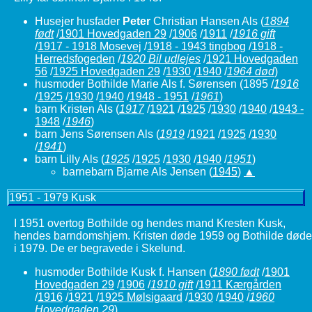
Husejer husfader
Peter
Christian Hansen Als
(
1894
født
/
1901 Hovedgaden 29
/
1906
/
1911
/
1916 gift
/
1917 - 1918 Mosevej
/
1918 - 1943 tingbog
/
1918 -
Herredsfogeden
/
1920 Bil udlejes
/
1921 Hovedgaden
56
/
1925 Hovedgaden 29
/
1930
/
1940
/
1964 død
)
husmoder Bothilde Marie Als f. Sørensen
(1895 /
1916
/
1925
/
1930
/
1940
/
1948 - 1951
/
1961
)
barn Kristen Als
(
1917
/
1921
/
1925
/
1930
/
1940
/
1943 -
1948
/
1946
)
barn Jens Sørensen Als
(
1919
/
1921
/
1925
/
1930
/
1941
)
barn Lilly Als
(
1925
/
1925
/
1930
/
1940
/
1951
)
barnebarn Bjarne Als Jensen (
1945
)
▲
1951 - 1979 Kusk
I 1951 overtog Bothilde og hendes mand Kresten Kusk,
hendes barndomshjem. Kristen døde 1959 og Bothilde døde
i 1979. De er begravede i Skelund.
husmoder Bothilde Kusk f. Hansen
(
1890 født
/
1901
Hovedgaden 29
/
1906
/
1910 gift
/
1911 Kærgården
/
1916
/
1921
/
1925 Mølsigaard
/
1930
/
1940
/
1960
Hovedgaden 29
)