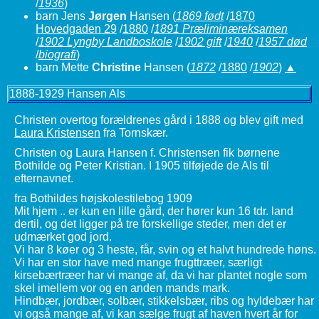
/
1936
)
barn Jens
Jørgen
Hansen
(
1869 født
/
1870
Hovedgaden 29
/
1880
/
1891 Præliminæreksamen
/
1902 Lyngby Landboskole
/
1902 gift
/
1940
/
1957 død
/
biografi
)
barn Mette
Christine
Hansen
(
1872
/
1880
/
1902
)
▲
1888-1929 Hansen
Als
Christen overtog forældrenes gård i 1888 og blev gift med
Laura Kristensen
fra Tornskær.
Christen og Laura Hansen f.
Christensen
fik børnene
Bothilde og Peter Kristian. I 1905 tilføjede de Als til
efternavnet.
fra Bothildes højskolestilebog 1909
Mit hjem .. er kun en lille gård, der hører kun 16 tdr. land
dertil, og det ligger på tre forskellige steder, men det er
udmærket god jord.
Vi har 8 køer og 3 heste, får, svin og et halvt hundrede høns.
Vi har en stor have med mange frugttræer, særligt
kirsebærtræer har vi mange af, da vi har plantet nogle som
skel imellem vor og en anden mands mark.
Hindbær, jordbær, solbær, stikkelsbær, ribs og hyldebær har
vi også mange af, vi kan sælge frugt af haven hvert år for