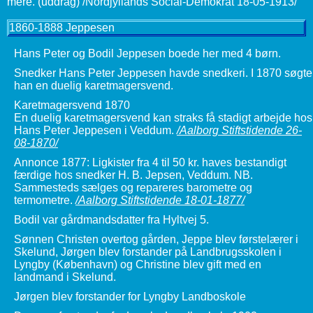
1860-1888 Jeppesen
Hans Peter og Bodil Jeppesen boede her med 4 børn.
Snedker Hans Peter Jeppesen havde snedkeri. I 1870 søgte
han en duelig karetmagersvend.
Karetmagersvend 1870
En duelig karetmagersvend kan straks få stadigt arbejde hos
Hans Peter Jeppesen i Veddum.
/Aalborg Stiftstidende 26-
08-1870/
Annonce 1877: Ligkister fra 4 til 50 kr. haves bestandigt
færdige hos snedker H. B. Jepsen, Veddum. NB.
Sammesteds sælges og repareres barometre og
termometre.
/Aalborg Stiftstidende 18-01-1877/
Bodil var gårdmandsdatter fra Hyltvej 5.
Sønnen Christen overtog gården, Jeppe blev førstelærer i
Skelund, Jørgen blev forstander på Landbrugsskolen i
Lyngby (København) og Christine blev gift med en
landmand i Skelund.
Jørgen blev forstander for Lyngby Landboskole