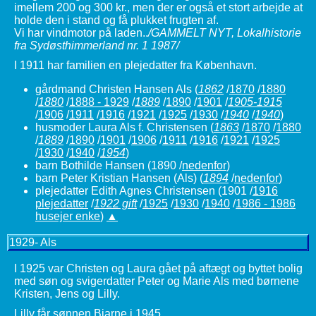
imellem 200 og 300 kr., men der er også et stort arbejde at
holde den i stand og få plukket frugten af.
Vi har vindmotor på laden..
/GAMMELT NYT, Lokalhistorie
fra Sydøsthimmerland nr. 1 1987/
I 1911 har familien en plejedatter fra København.
gårdmand Christen Hansen Als
(
1862
/
1870
/
1880
/
1880
/
1888 - 1929
/
1889
/
1890
/
1901
/
1905-1915
/
1906
/
1911
/
1916
/
1921
/
1925
/
1930
/
1940
/
1940
)
husmoder Laura Als f. Christensen
(
1863
/
1870
/
1880
/
1889
/
1890
/
1901
/
1906
/
1911
/
1916
/
1921
/
1925
/
1930
/
1940
/
1954
)
barn Bothilde Hansen (1890 /
nedenfor
)
barn Peter Kristian Hansen (Als) (
1894
/
nedenfor
)
plejedatter Edith Agnes Christensen
(1901 /
1916
plejedatter
/
1922 gift
/
1925
/
1930
/
1940
/
1986 - 1986
husejer enke
)
▲
1929- Als
I 1925 var Christen og Laura gået på aftægt og byttet bolig
med søn og svigerdatter Peter og Marie Als med børnene
Kristen, Jens og Lilly.
Lilly får sønnen Bjarne i 1945.