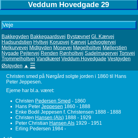
Veddum Hovedgade 29
Veje
Bakkegyden
Bakkegaardsvej
Bystævnet
Gl. Kærvej
Hadsundstien
Hyltvej
Korupvej
Kærvej
Ledvogtervej
Melkurvevej
Midtgyden
Mosevej
Møgelholtvej
Møllerstien
Nygade
Pejtervej
Renden
Rønholtvej
Sadelmagervej
Torsvej
Trommelholtvej
Vandkæret
Veddum Hovedgade
Vestgyden
☰
Østgyden
▲
Christen smed på Nørgård solgte jorden i 1860 til Hans
Peter Jeppesen.
Ejerne har bl.a. været:
Christen
Pedersen Smed
- 1860
Hans Peter
Jeppesen
1860 - 1888
Enke Bodil Jeppesen f. Christensen 1888 - 1888
Christen
Hansen (Als)
1888 - 1929
Peter Christian
Hansen Als
1929 - 1951
Erling Pedersen 1984 -