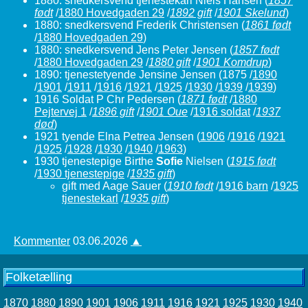
1880: snedkersvend tjenestekarl Niels Hansen
(
1857
født
/
1880 Hovedgaden 29
/
1892 gift
/
1901 Skelund
)
1880: snedkersvend Frederik Christensen
(
1861 født
/
1880 Hovedgaden 29
)
1880: snedkersvend Jens Peter Jensen
(
1857 født
/
1880 Hovedgaden 29
/
1880 gift
/
1901 Komdrup
)
1890: tjenestetyende Jensine Jensen (1875 /
1890
/
1901
/
1911
/
1916
/
1921
/
1925
/
1930
/
1939
/
1939
)
1916 Soldat P Chr Pedersen
(
1871 født
/
1880
Pejtervej 1
/
1896 gift
/
1901 Oue
/
1916 soldat
/
1937
død
)
1921 tyende Elna Petrea Jensen
(
1906
/
1916
/
1921
/
1925
/
1928
/
1930
/
1940
/
1963
)
1930 tjenestepige Birthe
Sofie
Nielsen
(
1915 født
/
1930 tjenestepige
/
1935 gift
)
gift med Aage Sauer
(
1910 født
/
1916 barn
/
1925
tjenestekarl
/
1935 gift
)
Kommenter
03.06.2026
▲
Folketælling
1870
1880
1890
1901
1906
1911
1916
1921
1925
1930
1940