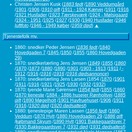
Christen Jensen Kusk
(
1883 født
/
1890 Veddumgård
/
1901
/
1906
/
1910 gift
/
1911 - 1924 Kærvej
/
1911
/
1916
/
1921 Husfader
/
1923 Tærskeværk
/
1924 - Mølsigaard
/
1924 - 1951
/
1925
/
1927
/
1930
/
1940 Husfader
/
1946
luftfoto
/
1946 - 1949 køber
/
1959 død
)
▲
Tjenestefolk mv.
1860: snedker Peder Jensen
(
1836 født
/
1840
Hovedgaden 7
/
1845
/
1850
/
1855
/
1860 Hovedgaden
29
)
1870: snedkerlærling Jens Jensen
(
1849
/
1855
/
1860
/
1870
/
1873
/
1880
/
1890
/
1901
/
1903 - 1913
/
1911
/
-
1912
/
1916
/
1916
/
1916
/
1916 dødsannonce
)
1870: snedkerlærling Jens Larsen (1854 /
1870
/
1901
/
1911
/
1916
/
1921
/
1925
/
1930
/
1932
/
1932
)
1870: tyende Marie Sørensen
(
1854 født
/
1855
/
1860
/
1870 tjeneste
/
1884 - 1886 husejer Rønholtvej
/
1885
gift
/
1890 Møgelholt
/
1901 Havfruehuset
/
1906
/
1911
/
1916
/
1920 død
/
1920 dødsattest
)
1880: tjenestepige Maren Lassen
(
1856 født
/
1860
Veddum
/
1870 Hylt
/
1880 Hovedgaden 29
/
1886 gift
/
købmand Skyum
/
1890 Hylt
/
1901 Bakkegaardsvej 7
/
1930 Bakkegaardsvej 7
/
1931 død
/
1931 dødsattest
)