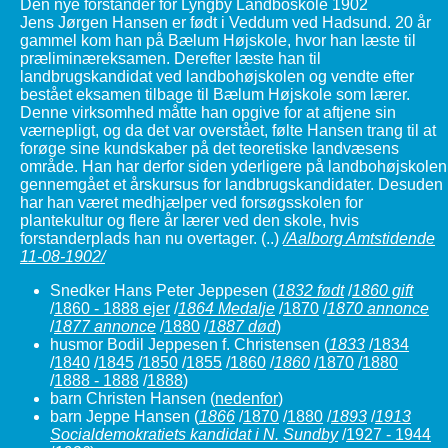
Den nye forstander for Lyngby Landboskole 1902
Jens Jørgen Hansen er født i Veddum ved Hadsund. 20 år
gammel kom han på Bælum Højskole, hvor han læste til
præliminæreksamen. Derefter læste han til
landbrugskandidat ved landbohøjskolen og vendte efter
bestået eksamen tilbage til Bælum Højskole som lærer.
Denne virksomhed måtte han opgive for at aftjene sin
værnepligt, og da det var overstået, følte Hansen trang til at
forøge sine kundskaber på det teoretiske landvæsens
område. Han har derfor siden yderligere på landbohøjskolen
gennemgået et årskursus for landbrugskandidater. Desuden
har han været medhjælper ved forsøgsskolen for
plantekultur og flere år lærer ved den skole, hvis
forstanderplads han nu overtager. (..)
/Aalborg Amtstidende
11-08-1902/
Snedker Hans Peter Jeppesen (
1832 født
/
1860 gift
/
1860 - 1888 ejer
/
1864 Medalje
/
1870
/
1870 annonce
/
1877 annonce
/
1880
/
1887 død
)
husmor Bodil Jeppesen f. Christensen
(
1833
/
1834
/
1840
/
1845
/
1850
/
1855
/
1860
/
1860
/
1870
/
1880
/
1888 - 1888
/
1888
)
barn Christen Hansen (
nedenfor
)
barn Jeppe Hansen
(
1866
/
1870
/
1880
/
1893
/
1913
Socialdemokratiets kandidat i N. Sundby
/
1927 - 1944