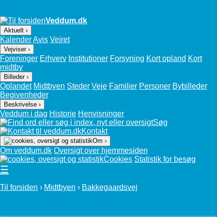
Veddum.dk
Aktuelt ›
Kalender
Avis
Vejret
Vejviser ›
Foreninger
Erhverv
Institutioner
Forsyning
Kort opland
Kort
midtby
Billeder ›
Oplandet
Midtbyen
Steder
Veje
Familier
Personer
Bybilleder
Begivenheder
Beskrivelse ›
Veddum i dag
Historie
Henvisninger
Søg
Kontakt
Om ›
Om veddum.dk
Oversigt over hjemmesiden
Cookies
Statistik for besøg
☰
Til forsiden
›
Midtbyen
›
Bakkegaardsvej