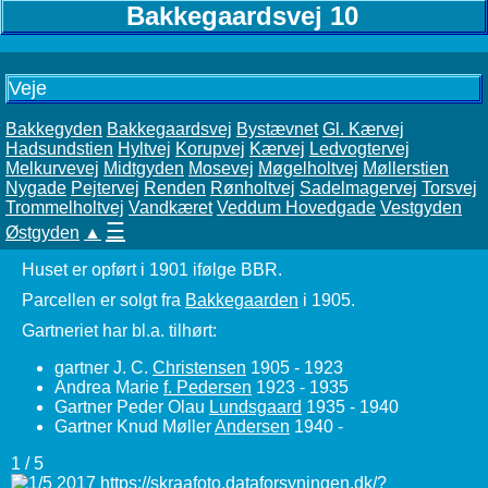
Bakkegaardsvej 10
Veje
Bakkegyden
Bakkegaardsvej
Bystævnet
Gl. Kærvej
Hadsundstien
Hyltvej
Korupvej
Kærvej
Ledvogtervej
Melkurvevej
Midtgyden
Mosevej
Møgelholtvej
Møllerstien
Nygade
Pejtervej
Renden
Rønholtvej
Sadelmagervej
Torsvej
Trommelholtvej
Vandkæret
Veddum Hovedgade
Vestgyden
☰
Østgyden
▲
Huset er opført i 1901 ifølge BBR.
Parcellen er solgt fra
Bakkegaarden
i 1905.
Gartneriet har bl.a. tilhørt:
gartner J. C.
Christensen
1905 - 1923
Andrea Marie
f. Pedersen
1923 - 1935
Gartner Peder Olau
Lundsgaard
1935 - 1940
Gartner Knud Møller
Andersen
1940 -
1 / 5