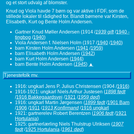
og et stort udvalg af blomster.
Knud og Viola havde 7 børn og var aktive i FDF, som de
stillede lokaler til rådighed for. Blandt børnene var Kirsten,
Elisabeth, Kurt og Bente Holm Andersen.
Gartner Knud Møller Andersen
(1914 /
1939 gift
/
1940 -
tingbog
/
1940
)
Viola Andersen f. Nielsen Holm (1917 /
1940
/
1940
)
barn Kirsten Holm Andersen (
1941
/
1959
)
barn Elisabeth Holm Andersen (
1942
)
barn Kurt Holm Andersen (
1944
)
barn Bente Holm Andersen
(
1945
)
▲
Tjenestefolk mv.
1916: ungkarl Jens P. Julius Christensen (1904 /
1916
)
1916-1921: ungkarl Niels Arthur Justesen
(
1898 født
/
1916 Bakkegaardsvej
/
1921
/
1959 død
)
1916: ungkarl Martin Jørgensen
(
1899 født
/
1901 Barn
/
1906
/
1911
/
1913 Konfirmand
/
1916 ungkarl
1921: gartnerelev Robert Berentzen
(
1906 født
/
1921
Hortulania
)
1925: gartnerlærling Niels Thulstrup Ulriksen
(
1907
født
/
1925 Hortulania
/
1961 død
)