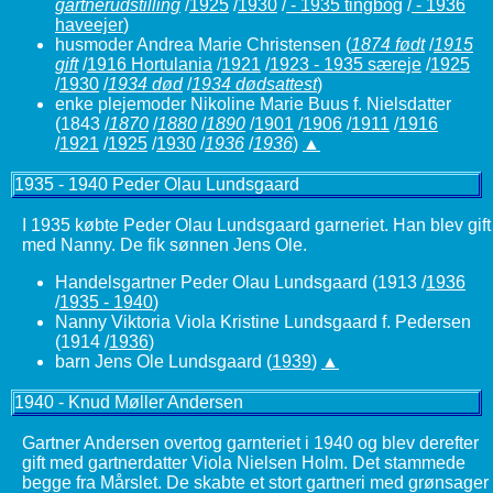
gartnerudstilling
/
1925
/
1930
/
- 1935 tingbog
/
- 1936
haveejer
)
husmoder Andrea Marie Christensen
(
1874 født
/
1915
gift
/
1916 Hortulania
/
1921
/
1923 - 1935 særeje
/
1925
/
1930
/
1934 død
/
1934 dødsattest
)
enke plejemoder Nikoline Marie Buus f. Nielsdatter
(1843 /
1870
/
1880
/
1890
/
1901
/
1906
/
1911
/
1916
/
1921
/
1925
/
1930
/
1936
/
1936
)
▲
1935 - 1940 Peder Olau Lundsgaard
I 1935 købte Peder Olau Lundsgaard garneriet. Han blev gift
med Nanny. De fik sønnen Jens Ole.
Handelsgartner Peder Olau Lundsgaard (1913 /
1936
/
1935 - 1940
)
Nanny Viktoria Viola Kristine Lundsgaard f. Pedersen
(1914 /
1936
)
barn Jens Ole Lundsgaard (
1939
)
▲
1940 - Knud Møller Andersen
Gartner Andersen overtog garnteriet i 1940 og blev derefter
gift med gartnerdatter Viola Nielsen Holm. Det stammede
begge fra Mårslet. De skabte et stort gartneri med grønsager