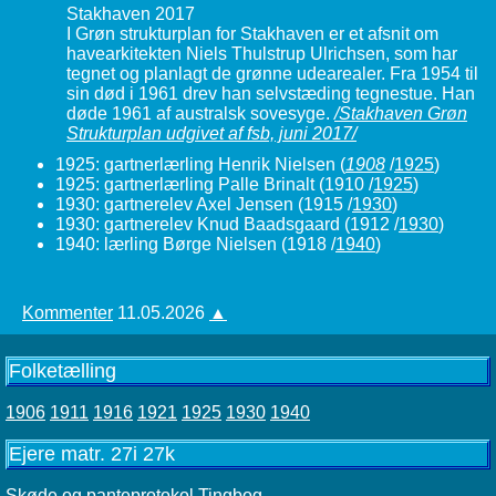
Stakhaven 2017
I Grøn strukturplan for Stakhaven er et afsnit om
havearkitekten Niels Thulstrup Ulrichsen, som har
tegnet og planlagt de grønne udearealer. Fra 1954 til
sin død i 1961 drev han selvstæding tegnestue. Han
døde 1961 af australsk sovesyge.
/Stakhaven Grøn
Strukturplan udgivet af fsb, juni 2017/
1925: gartnerlærling Henrik Nielsen
(
1908
/
1925
)
1925: gartnerlærling Palle Brinalt (1910 /
1925
)
1930: gartnerelev Axel Jensen (1915 /
1930
)
1930: gartnerelev Knud Baadsgaard (1912 /
1930
)
1940: lærling Børge Nielsen (1918 /
1940
)
Kommenter
11.05.2026
▲
Folketælling
1906
1911
1916
1921
1925
1930
1940
Ejere matr. 27i 27k
Skøde og panteprotokol
Tingbog