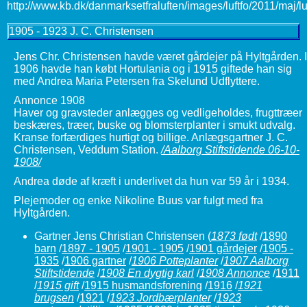
1905 - 1923 J. C. Christensen
Jens Chr. Christensen havde været gårdejer på Hyltgården. I
1906 havde han købt Hortulania og i 1915 giftede han sig
med Andrea Maria Petersen fra Skelund Udflyttere.
Annonce 1908
Haver og gravsteder anlægges og vedligeholdes, frugttræer
beskæres, træer, buske og blomsterplanter i smukt udvalg.
Kranse forfærdiges hurtigt og billige. Anlægsgartner J. C.
Christensen, Veddum Station.
/Aalborg Stiftstidende 06-10-
1908/
Andrea døde af kræft i underlivet da hun var 59 år i 1934.
Plejemoder og enke Nikoline
Buus
var fulgt med fra
Hyltgården.
Gartner Jens Christian Christensen
(
1873 født
/
1890
barn
/
1897 - 1905
/
1901 - 1905
/
1901 gårdejer
/
1905 -
1935
/
1906 gartner
/
1906 Potteplanter
/
1907 Aalborg
Stiftstidende
/
1908 En dygtig karl
/
1908 Annonce
/
1911
/
1915 gift
/
1915 husmandsforening
/
1916
/
1921
brugsen
/
1921
/
1923 Jordbærplanter
/
1923