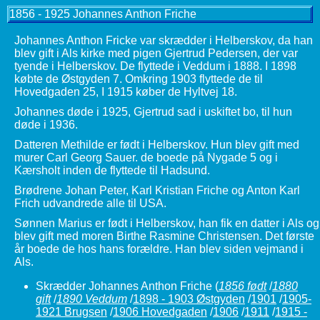
1856 - 1925 Johannes Anthon Friche
Johannes Anthon Fricke var skrædder i Helberskov, da han
blev gift i Als kirke med pigen Gjertrud Pedersen, der var
tyende i Helberskov. De flyttede i Veddum i 1888. I 1898
købte de Østgyden 7. Omkring 1903 flyttede de til
Hovedgaden 25, I 1915 køber de Hyltvej 18.
Johannes døde i 1925, Gjertrud sad i uskiftet bo, til hun
døde i 1936.
Datteren Methilde er født i Helberskov. Hun blev gift med
murer Carl Georg Sauer. de boede på Nygade 5 og i
Kærsholt inden de flyttede til Hadsund.
Brødrene Johan Peter, Karl Kristian Friche og Anton Karl
Frich udvandrede alle til USA.
Sønnen Marius er født i Helberskov, han fik en datter i Als og
blev gift med moren Birthe Rasmine Christensen. Det første
år boede de hos hans forældre. Han blev siden vejmand i
Als.
Skrædder Johannes Anthon Friche
(
1856 født
/
1880
gift
/
1890 Veddum
/
1898 - 1903 Østgyden
/
1901
/
1905-
1921 Brugsen
/
1906 Hovedgaden
/
1906
/
1911
/
1915 -