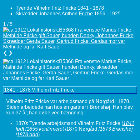
Tyende Vilhelm Fritz
Fricke
1841 - 1878
Skrædder Johannes Anthon
Friche
1856 - 1925
1 / 5
❮
❯
1841 - 1878 Vilhelm Fritz Fricke
Vilhelm Fritz Fricke var arbejdsmand på Nørgård i 1870.
Siden arbejdede han hos en gartner i Brønshøj. Han blev
kun 37 år, han døde ved hængning.
1870: Tyende arbejdsmand Vilhelm Fritz Fricke
(
1841
født
/
1855 konfirmeret
/
1870 Nørgård
/
1873 Brønshøj
/
1878 død
)