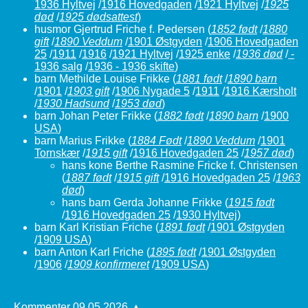
1936 Hyltvej
/
1916 Hovedgaden
/
1921 Hyltvej
/
1925
død
/
1925 dødsattest
)
husmor Gjertrud Friche f. Pedersen
(
1852 født
/
1880
gift
/
1890 Veddum
/
1901 Østgyden
/
1906 Hovedgaden
25
/
1911
/
1916
/
1921 Hyltvej
/
1925 enke
/
1936 død
/
-
1936 salg
/
1936 - 1936 skifte
)
barn Methilde Louise Frikke
(
1881 født
/
1890 barn
/
1901
/
1903 gift
/
1906 Nygade 5
/
1911
/
1916 Kærsholt
/
1930 Hadsund
/
1953 død
)
barn Johan Peter Frikke
(
1882 født
/
1890 barn
/
1900
USA
)
barn Marius Frikke
(
1884 Født
/
1890 Veddum
/
1901
Tornskær
/
1915 gift
/
1916 Hovedgaden 25
/
1957 død
)
hans kone Berthe Rasmine Fricke f. Christensen
(
1887 født
/
1915 gift
/
1916 Hovedgaden 25
/
1963
død
)
hans barn Gerda Johanne Frikke
(
1915 født
/
1916 Hovedgaden 25
/
1930 Hyltvej
)
barn Karl Kristian Friche
(
1891 født
/
1901 Østgyden
/
1909 USA
)
barn Anton Karl Friche
(
1895 født
/
1901 Østgyden
/
1906
/
1909 konfirmeret
/
1909 USA
)
Kommenter
09.05.2026
▲