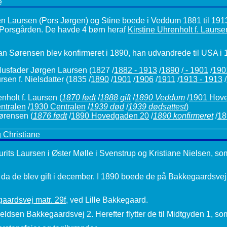
e
 Laursen (Pors Jørgen) og Stine boede i Veddum 1881 til 191
 / Porsgården. De havde 4 børn heraf
Kirstine Uhrenholt f. Laurse
an Sørensen blev konfirmeret i 1890, han udvandrede til USA i 
usfader Jørgen Laursen
(1827 /
1882 - 1913
/
1890
/
- 1901
/
190
sen f. Nielsdatter
(1835 /
1890
/
1901
/
1906
/
1911
/
1913 - 1913
/
enholt f. Laursen
(
1870 født
/
1888 gift
/
1890 Veddum
/
1901 Hov
ntralen
/
1930 Centralen
/
1939 død
/
1939 dødsattest
)
Sørensen
(
1876 født
/
1890 Hovedgaden 20
/
1890 konfirmeret
/
18
g Christiane
aurits Laursen i Øster Mølle i Svenstrup og Kristiane Nielsen, so
 da de blev gift i december. I 1890 boede de på Bakkegaardsve
aardsvej matr. 29f
, ved Lille Bakkegaard.
Kjeldsen Bakkegaardsvej 2. Herefter flytter de til Midtgyden 1, s