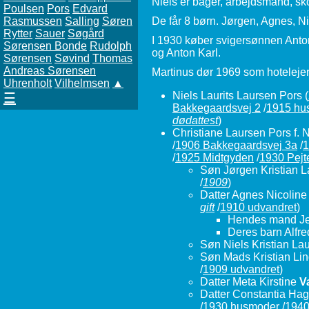
Niels er bager, arbejdsmand, sk
Poulsen
Pors
Edvard
Rasmussen
Salling
Søren
De får 8 børn. Jørgen, Agnes, N
Rytter
Sauer
Søgård
I 1930 køber svigersønnen Anto
Sørensen Bonde
Rudolph
og Anton Karl.
Sørensen
Søvind
Thomas
Andreas Sørensen
Martinus dør 1969 som hotelejer 
Uhrenholt
Vilhelmsen
▲
Niels Laurits Laursen Pors
(
☰
Bakkegaardsvej 2
/
1915 hu
dødattest
)
Christiane Laursen Pors f. 
/
1906 Bakkegaardsvej 3a
/
1
/
1925 Midtgyden
/
1930 Pejt
Søn Jørgen Kristian 
/
1909
)
Datter Agnes Nicoline
gift
/
1910 udvandret
)
Hendes mand J
Deres barn Alfr
Søn Niels Kristian La
Søn Mads Kristian Li
/
1909 udvandret
)
Datter Meta Kirstine
V
Datter Constantia Ha
/
1930 husmoder
/
194