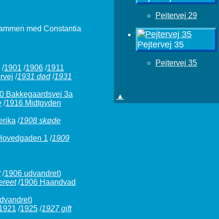
Pejtervej 29
r sammen med Constantia
Pejtervej 35
Pejtervej 35
/
1901
/
1906
/
1911
rvej
/
1931 død
/
1931
0 Bakkegaardsvej 3a
▲
e
/
1916 Midtgyden
rika
/
1908 skøde
Hovedgaden 1
/
1909
t
/
1906 udvandret
)
ereet
/
1906 Haandvad
dvandret
)
1921
/
1925
/
1927 gift