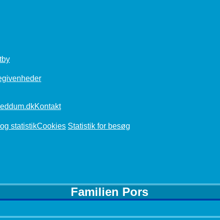
tby
egivenheder
Kontakt
Cookies
Statistik for besøg
Familien Pors