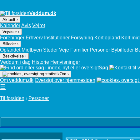
Veddum.dk
Aktuelt ›
Kalender
Avis
Vejret
Vejviser ›
Foreninger
Erhverv
Institutioner
Forsyning
Kort opland
Kort mid
Billeder ›
Oplandet
Midtbyen
Steder
Veje
Familier
Personer
Bybilleder
B
Beskrivelse ›
Veddum i dag
Historie
Henvisninger
Søg
Om ›
Om veddum.dk
Oversigt over hjemmesiden
☰
Til forsiden
›
Personer