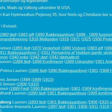
orstensfejer og teglbrænder.
iels, Mads og Valborg udvandrer til USA.
n Karl Hjelmvedhus Pejtervej 35, hvor Niels og Christiane bo
i Kvissel.
1860 født
/
1883 gift
/
1890 Bakkegaardsvej
/
1896 - 1909 husejer
smandsforening
/
1916 Midtgyden
/
1916
/
1921
/
1925
/
1930 Pejte
Nielsen
(
1855 født
/
1870 Vesterholt
/
1880 Visborg
/
1883 gift
/
189
911 Bakkegaardsvej 2
/
1911 Rengøring af Veddum gamle skol
ervej
/
1940 enke
/
1942 død
/
1942 dødsattest
)
Laursen
(
1884 født
/
1898 Konfirmeret
/
1899 Udvandret
/
1901 Ame
 Petrea Laursen
(
1886 født
/
1890 Bakkegaardsvej
/
1901
/
1906 
ens Jensen
(1888 /
1909
/
1910
)
ed Jensen
(
1909
/
1910
)
ursen
(
1889 Født
/
1890 Bakkegaardsvej
/
1901
/
1904 konfirmere
ndhardt Laursen
(
1890 født
/
1901 Bakkegaardsvej
/
1905 konfirm
alborg
Laursen
(
1893 født
/
1901 Bakkegaardsvej
/
1906
/
1910 u
gbardine Imanuela Laursen
(
1897 født
/
1901
/
1906
/
1911
/
1916
/
0
)