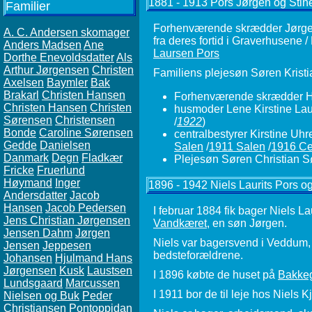
1881 - 1913 Pors Jørgen og Stin
Familier
Forhenværende skrædder Jørgen
A. C. Andersen skomager
fra deres fortid i Graverhusene
Anders Madsen
Ane
Laursen Pors
Dorthe Enevoldsdatter
Als
Arthur Jørgensen
Christen
Familiens plejesøn Søren Kristi
Axelsen
Baymler
Bak
Brakarl
Christen Hansen
Forhenværende skrædder H
Christen Hansen
Christen
husmoder Lene Kirstine Laur
Sørensen
Christensen
/
1922
)
Bonde
Caroline Sørensen
centralbestyrer Kirstine Uhr
Gedde
Danielsen
Salen
/
1911 Salen
/
1916 Ce
Danmark
Degn
Fladkær
Plejesøn Søren Christian 
Fricke
Fruerlund
Høymand
Inger
1896 - 1942 Niels Laurits Pors o
Andersdatter
Jacob
Hansen
Jacob Pedersen
I februar 1884 fik bager Niels L
Jens Christian Jørgensen
Vandkæret
, en søn Jørgen.
Jensen Dahm
Jørgen
Niels var bagersvend i Veddum,
Jensen
Jeppesen
bedsteforældrene.
Johansen
Hjulmand Hans
Jørgensen
Kusk
Laustsen
I 1896 købte de huset på
Bakkeg
Lundsgaard
Marcussen
I 1911 bor de til leje hos Niels 
Nielsen og Buk
Peder
Christiansen
Pontoppidan