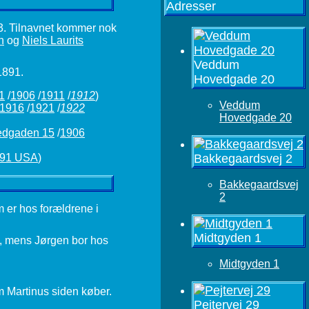
Adresser
3. Tilnavnet kommer nok
n
og
Niels Laurits
Veddum
1891.
Hovedgade 20
1
/
1906
/
1911
/
1912
)
Veddum
1916
/
1921
/
1922
Hovedgade 20
edgaden 15
/
1906
Bakkegaardsvej 2
91 USA
)
Bakkegaardsvej
2
m er hos forældrene i
Midtgyden 1
j, mens Jørgen bor hos
Midtgyden 1
om Martinus siden køber.
Pejtervej 29